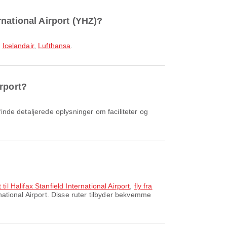
ernational Airport (YHZ)?
,
Icelandair
,
Lufthansa
.
irport?
 til Halifax Stanfield International Airport
,
fly fra
national Airport. Disse ruter tilbyder bekvemme