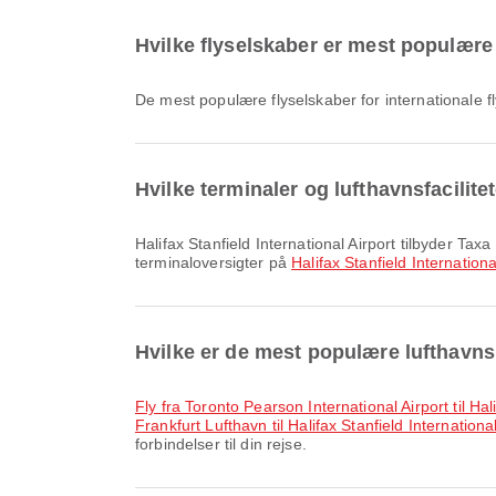
Hvilke flyselskaber er mest populære ti
De mest populære flyselskaber for internationale fl
Hvilke terminaler og lufthavnsfacilitet
Halifax Stanfield International Airport tilbyder Taxa og mange andre faciliteter for at forbedre din rejseoplevelse. Du kan finde detaljerede oplysninger om faciliteter og
terminaloversigter på
Halifax Stanfield Internationa
Hvilke er de mest populære lufthavnsru
fly fra Toronto Pearson International Airport til Hal
Frankfurt Lufthavn til Halifax Stanfield International
forbindelser til din rejse.