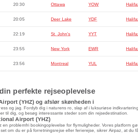
20:30
Ottawa
YOW
Halifa
20:05
Deer Lake
YDF
Halifa
22:19
St. John's
YYT
Halifa
23:55
New York
EWR
Halifa
23:56
Montreal
YUL
Halifa
din perfekte rejseoplevelse
 Airport (YHZ) og afslør skønheden i
tress og jag. Fordyb dig i naturens ro, slap af i luksuriøse indkvarterin
 til dig, og besøg interessante steder som din rejsedestination.
tional Airport (YHZ)
z en problemfri bookingoplevelse for flymuligheder. Vores platform gø
nset om du er på forretningsrejse eller ferierejse, sikrer Airpaz, at du få