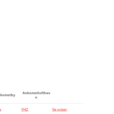
Ankomstlufthav
komstby
n
x
YHZ
Se priser