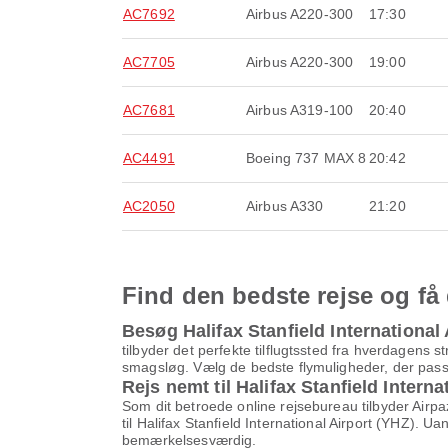
AC7692
Airbus A220-300
17:30
AC7705
Airbus A220-300
19:00
AC7681
Airbus A319-100
20:40
AC4491
Boeing 737 MAX 8
20:42
AC2050
Airbus A330
21:20
Find den bedste rejse og få 
Besøg Halifax Stanfield International
tilbyder det perfekte tilflugtssted fra hverdagens s
smagsløg. Vælg de bedste flymuligheder, der passer
Rejs nemt til Halifax Stanfield Interna
Som dit betroede online rejsebureau tilbyder Airpa
til Halifax Stanfield International Airport (YHZ). Ua
bemærkelsesværdig.