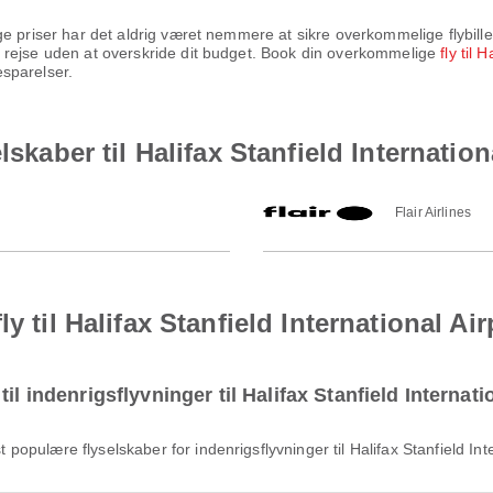
 priser har det aldrig været nemmere at sikre overkommelige flybillette
 rejse uden at overskride dit budget. Book din overkommelige
fly til 
sparelser.
lskaber til Halifax Stanfield Internatio
Flair Airlines
y til Halifax Stanfield International Ai
il indenrigsflyvninger til Halifax Stanfield Internati
 populære flyselskaber for indenrigsflyvninger til Halifax Stanfield Int