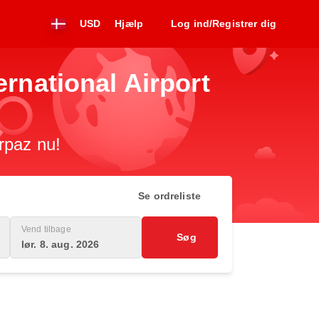
USD
Hjælp
Log ind/Registrer dig
nternational Airport
irpaz nu!
Se ordreliste
Vend tilbage
Søg
lør. 8. aug. 2026