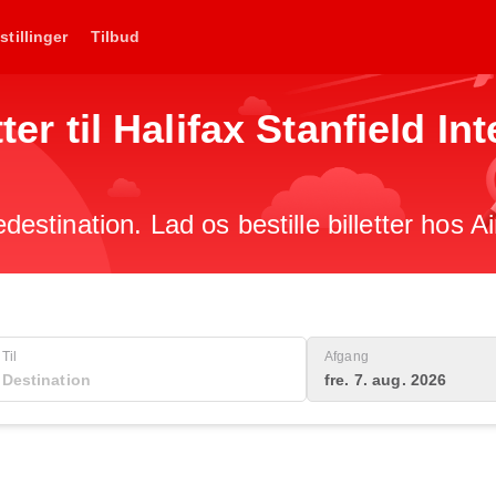
stillinger
Tilbud
tter til Halifax Stanfield I
edestination. Lad os bestille billetter hos A
Til
Afgang
fre. 7. aug. 2026