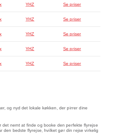
x
YHZ
Se priser
x
YHZ
Se priser
x
YHZ
Se priser
x
YHZ
Se priser
x
YHZ
Se priser
ger, og nyd det lokale køkken, der pirrer dine
r det nemt at finde og booke den perfekte flyrejse
r den bedste flyrejse, hvilket gør din rejse virkelig