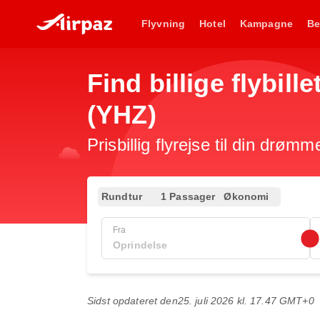
Flyvning
Hotel
Kampagne
Be
Find billige flybille
(YHZ)
Prisbillig flyrejse til din drømm
Rundtur
1 Passager
Økonomi
Fra
Sidst opdateret den
25. juli 2026 kl. 17.47 GMT+0