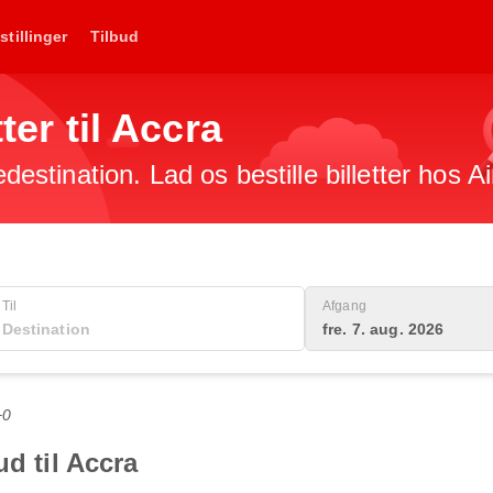
stillinger
Tilbud
tter til Accra
edestination. Lad os bestille billetter hos A
Til
Afgang
fre. 7. aug. 2026
+0
ud til Accra