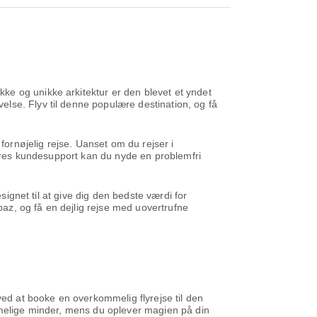
ke og unikke arkitektur er den blevet et yndet
lse. Flyv til denne populære destination, og få
fornøjelig rejse. Uanset om du rejser i
 vores kundesupport kan du nyde en problemfri
signet til at give dig den bedste værdi for
paz, og få en dejlig rejse med uovertrufne
ved at booke en overkommelig flyrejse til den
emmelige minder, mens du oplever magien på din