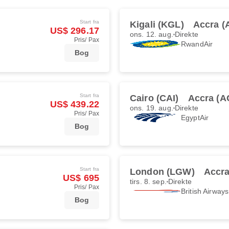
Start fra
Kigali (KGL)
Accra (
US$ 296.17
ons. 12. aug.
Direkte
Pris/ Pax
RwandAir
Bog
Start fra
Cairo (CAI)
Accra (A
US$ 439.22
ons. 19. aug.
Direkte
Pris/ Pax
EgyptAir
Bog
Start fra
London (LGW)
Accra
US$ 695
tirs. 8. sep.
Direkte
Pris/ Pax
British Airways
Bog