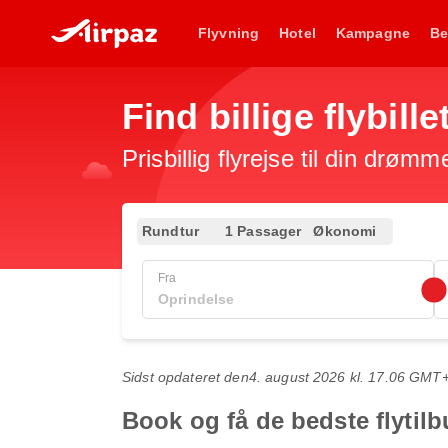
Flyvning
Hotel
Kampagne
Be
Find billige flybille
Prisbillig flyrejse til din drømm
Rundtur
1 Passager
Økonomi
Fra
Sidst opdateret den
4. august 2026 kl. 17.06 GMT
Book og få de bedste flytilb