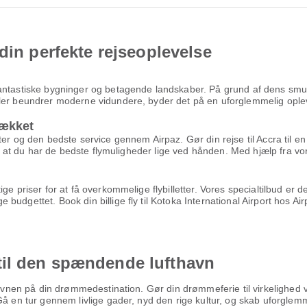
din perfekte rejseoplevelse
antastiske bygninger og betagende landskaber. På grund af dens smuk
ler beundrer moderne vidundere, byder det på en uforglemmelig opleve
dækket
er og den bedste service gennem Airpaz. Gør din rejse til Accra til en 
for, at du har de bedste flymuligheder lige ved hånden. Med hjælp fra
e priser for at få overkommelige flybilletter. Vores specialtilbud er de
udgettet. Book din billige fly til Kotoka International Airport hos Air
il den spændende lufthavn
thavnen på din drømmedestination. Gør din drømmeferie til virkelighed 
 Gå en tur gennem livlige gader, nyd den rige kultur, og skab uforgl