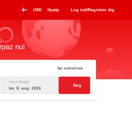
USD
Hjælp
Log ind/Registrer dig
irpaz nu!
Se ordreliste
Vend tilbage
Søg
lør. 8. aug. 2026