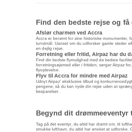
Find den bedste rejse og få 
Afslør charmen ved Accra
Accra er berømt for sine historiske monumenter, f
turistmål. Uanset om du udforsker gamle steder el
en dejlig rejse.
Forretning eller fritid, Airpaz har du 
Find din bedste flymulighed med de bedste facilitet
forretningsøjemed eller i fritiden, sørger Airpaz 
flyoplevelse.
Flyv til Accra for mindre med Airpaz
Udnyt Airpaz' eksklusive tilbud og konkurrencedygtig
pengene, så du kan nyde din rejse uden at sprænge b
besparelser.
Begynd dit drømmeeventyr t
Tag på det eventyr, du altid har drømt om, til luf
smukke lufthavn, du altid har ønsket at udforske.