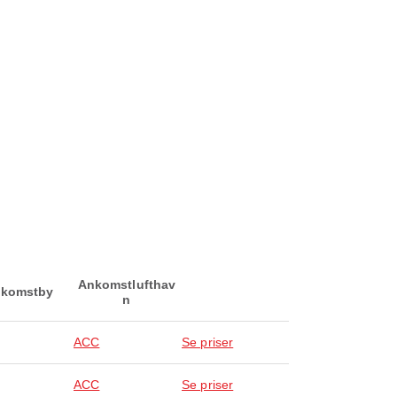
Ankomstlufthav
komstby
n
ACC
Se priser
ACC
Se priser