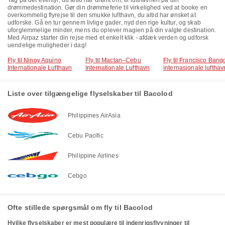
Tag på det eventyr, du altid har drømt om, til lufthavnen på din
drømmedestination. Gør din drømmeferie til virkelighed ved at booke en
overkommelig flyrejse til den smukke lufthavn, du altid har ønsket at
udforske. Gå en tur gennem livlige gader, nyd den rige kultur, og skab
uforglemmelige minder, mens du oplever magien på din valgte destination.
Med Airpaz starter din rejse med et enkelt klik - afdæk verden og udforsk
uendelige muligheder i dag!
Fly til Ninoy Aquino
Fly til Mactan–Cebu
Fly til Francisco Bang
Internationale Lufthavn
Internationale Lufthavn
internasjonale lufthav
Liste over tilgængelige flyselskaber til Bacolod
Philippines AirAsia
Cebu Pacific
Philippine Airlines
Cebgo
Ofte stillede spørgsmål om fly til Bacolod
Hvilke flyselskaber er mest populære til indenrigsflyvninger til