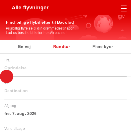
Alle flyvninger
Find billige flybilletter til Bacolod
Prisbillig flyrejse til din drømmedestination.
Lad os bestille billetter hos Airpaz nu!
En vej
Rundtur
Flere byer
Fra
Oprindelse
Til
Destination
Afgang
fre. 7. aug. 2026
Vend tilbage