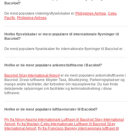
Bacolod?
De mest populære indenrigsflyselskaber er
Philippines AirAsia
,
Cebu
Pacific
,
Philippine Airlines
.
Hvilke flyselskaber er mest populære til internationale flyvninger til
Bacolod?
De mest populære flyselskaber for internationale flyvninger til Bacolod er .
Hvilke er de mest populære ankomstlufthavne i Bacolod?
Bacolod Silay International Airport
er de mest populære ankomstlufthavne i
Bacolod. Disse lufthavne tilbyder Taxa, Biludlejning, Parkeringspladser og
mange andre faciliteter, der forbedrer din rejseoplevelse. Du kan finde
detaljerede oplysninger om faciliteter og terminalindretning i disse
lufthavne.
Hvilke er de mest populære lufthavnsruter til Bacolod?
fly fra Ninoy Aquino Internationale Lufthavn til Bacolod Silay International
Airport
,
fly fra Mactan–Cebu Internationale Lufthavn til Bacolod Silay
International Airport
,
fly fra Francisco Bangoy internasjonale lufthavn til