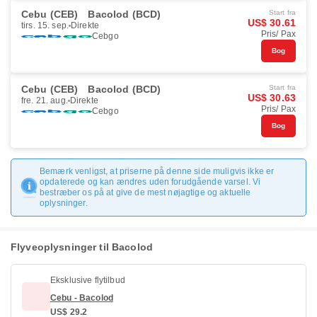
Cebu (CEB)
Bacolod (BCD)
Start fra
US$ 30.61
tirs. 15. sep.
Direkte
Pris/ Pax
Cebgo
Bog
Cebu (CEB)
Bacolod (BCD)
Start fra
US$ 30.63
fre. 21. aug.
Direkte
Pris/ Pax
Cebgo
Bog
Bemærk venligst, at priserne på denne side muligvis ikke er
opdaterede og kan ændres uden forudgående varsel. Vi
bestræber os på at give de mest nøjagtige og aktuelle
oplysninger.
Flyveoplysninger til Bacolod
Eksklusive flytilbud
Cebu - Bacolod
US$ 29.2