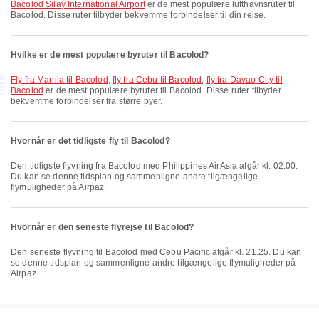
Bacolod Silay International Airport
er de mest populære lufthavnsruter til
Bacolod. Disse ruter tilbyder bekvemme forbindelser til din rejse.
Hvilke er de mest populære byruter til Bacolod?
fly fra Manila til Bacolod
,
fly fra Cebu til Bacolod
,
fly fra Davao City til
Bacolod
er de mest populære byruter til Bacolod. Disse ruter tilbyder
bekvemme forbindelser fra større byer.
Hvornår er det tidligste fly til Bacolod?
Den tidligste flyvning fra Bacolod med Philippines AirAsia afgår kl. 02.00.
Du kan se denne tidsplan og sammenligne andre tilgængelige
flymuligheder på Airpaz.
Hvornår er den seneste flyrejse til Bacolod?
Den seneste flyvning til Bacolod med Cebu Pacific afgår kl. 21.25. Du kan
se denne tidsplan og sammenligne andre tilgængelige flymuligheder på
Airpaz.