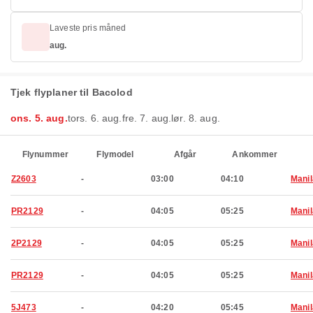
Laveste pris måned
aug.
Tjek flyplaner til Bacolod
ons. 5. aug.
tors. 6. aug.
fre. 7. aug.
lør. 8. aug.
Flynummer
Flymodel
Afgår
Ankommer
Z2603
-
03:00
04:10
Manil
PR2129
-
04:05
05:25
Manil
2P2129
-
04:05
05:25
Manil
PR2129
-
04:05
05:25
Manil
5J473
-
04:20
05:45
Manil