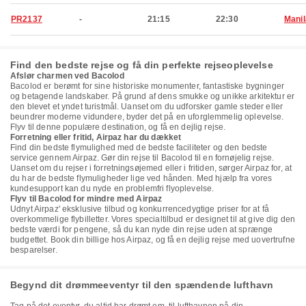
PR2137
-
21:15
22:30
Manil
Find den bedste rejse og få din perfekte rejseoplevelse
Afslør charmen ved Bacolod
Bacolod er berømt for sine historiske monumenter, fantastiske bygninger
og betagende landskaber. På grund af dens smukke og unikke arkitektur er
den blevet et yndet turistmål. Uanset om du udforsker gamle steder eller
beundrer moderne vidundere, byder det på en uforglemmelig oplevelse.
Flyv til denne populære destination, og få en dejlig rejse.
Forretning eller fritid, Airpaz har du dækket
Find din bedste flymulighed med de bedste faciliteter og den bedste
service gennem Airpaz. Gør din rejse til Bacolod til en fornøjelig rejse.
Uanset om du rejser i forretningsøjemed eller i fritiden, sørger Airpaz for, at
du har de bedste flymuligheder lige ved hånden. Med hjælp fra vores
kundesupport kan du nyde en problemfri flyoplevelse.
Flyv til Bacolod for mindre med Airpaz
Udnyt Airpaz' eksklusive tilbud og konkurrencedygtige priser for at få
overkommelige flybilletter. Vores specialtilbud er designet til at give dig den
bedste værdi for pengene, så du kan nyde din rejse uden at sprænge
budgettet. Book din billige hos Airpaz, og få en dejlig rejse med uovertrufne
besparelser.
Begynd dit drømmeeventyr til den spændende lufthavn