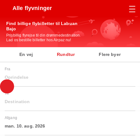
Alle flyvninger
Find billige flybilletter til Labuan
Bajo
Prisbillig flyrejse til din drømmedestination.
Lad os bestille billetter hos Airpaz nu!
En vej
Rundtur
Flere byer
Fra
Oprindelse
Til
Destination
Afgang
man. 10. aug. 2026