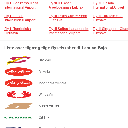
Fly til Soekarno Hatta
Fly til H Hasan
Fly til Juanda
International Airport
Aroeboesman Lufthavn
International Airport
Fly til El Tari
Fly til Frans Xavier Seda
Fly til Turelelo Soa
International Airport
Lufthavn
Lufthavn
Fly til Tambolaka
Fly til Sultan Hasanuddin
Fly til Singapore Cha
Lufthavn
International Airport
Lufthavn
Liste over tilgængelige flyselskaber til Labuan Bajo
Batik Air
AirAsia
Indonesia AirAsia
Wings Air
Super Air Jet
Citilink