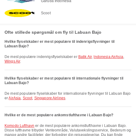
Garuda Indonesia
Scoot
Ofte stillede spørgsmål om fly til Labuan Bajo
Hvilke flyselskaber er mest populære til indenrigsflyvninger til
Labuan Bajo?
De mest populære indenrigsflyselskaber er
Batik Air
,
Indonesia AirAsia
,
Wings Air
.
Hvilke flyselskaber er mest populære til internationale flyvninger til
Labuan Bajo?
De mest populære flyselskaber for internationale flyvninger til Labuan Bajo
er
AirAsia
,
Scoot
,
Singapore Airlines
.
Hvilke er de mest populære ankomstlufthavne i Labuan Bajo?
Komodo Lufthavn
er de mest populære ankomstlufthavne i Labuan Bajo.
Disse lufthavne tilbyder Venteområde, Valutavekslingsservice, Bederum og
mange andre faciliteter, der forbedrer din rejseoplevelse. Du kan finde