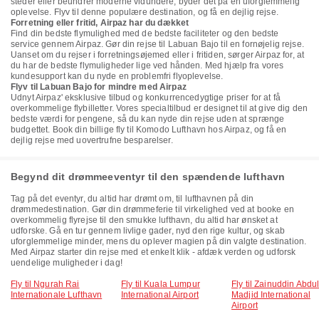
steder eller beundrer moderne vidundere, byder det på en uforglemmelig
oplevelse. Flyv til denne populære destination, og få en dejlig rejse.
Forretning eller fritid, Airpaz har du dækket
Find din bedste flymulighed med de bedste faciliteter og den bedste
service gennem Airpaz. Gør din rejse til Labuan Bajo til en fornøjelig rejse.
Uanset om du rejser i forretningsøjemed eller i fritiden, sørger Airpaz for, at
du har de bedste flymuligheder lige ved hånden. Med hjælp fra vores
kundesupport kan du nyde en problemfri flyoplevelse.
Flyv til Labuan Bajo for mindre med Airpaz
Udnyt Airpaz' eksklusive tilbud og konkurrencedygtige priser for at få
overkommelige flybilletter. Vores specialtilbud er designet til at give dig den
bedste værdi for pengene, så du kan nyde din rejse uden at sprænge
budgettet. Book din billige fly til Komodo Lufthavn hos Airpaz, og få en
dejlig rejse med uovertrufne besparelser.
Begynd dit drømmeeventyr til den spændende lufthavn
Tag på det eventyr, du altid har drømt om, til lufthavnen på din
drømmedestination. Gør din drømmeferie til virkelighed ved at booke en
overkommelig flyrejse til den smukke lufthavn, du altid har ønsket at
udforske. Gå en tur gennem livlige gader, nyd den rige kultur, og skab
uforglemmelige minder, mens du oplever magien på din valgte destination.
Med Airpaz starter din rejse med et enkelt klik - afdæk verden og udforsk
uendelige muligheder i dag!
Fly til Ngurah Rai
Fly til Kuala Lumpur
Fly til Zainuddin Abdu
Internationale Lufthavn
International Airport
Madjid International
Airport