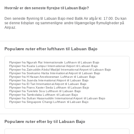
Hvornår er den seneste flyrejse til Labuan Bajo?
Den seneste flyvning til Labuan Bajo med Batik Air afgår kl. 17.00. Du kan
se denne tidsplan og sammenligne andre tilgængelige flymuligheder på
Airpaz.
Populære ruter efter lufthavn til Labuan Bajo
Flyrejser fra Ngurah Rai Internationale Lufthavn til Labuan Bajo
Flyrejser fra Kuala Lumpur International Airport til Labuan Bajo
Flyrejser fra Zainuddin Abdul Madjid International Airport til Labuan Bajo
Flyrejser fra Soekarno Hatta International Airport til Labuan Bajo
Flyrejser fra H Hasan Aroeboesman Lufthavn til Labuan Bajo
Flyrejser fra Juanda International Airport til Labuan Bajo
Flyrejser fra El Tari International Airport til Labuan Bajo
Flyrejser fra Frans Xavier Seda Lufthavn til Labuan Bajo
Flyrejser fra Turelelo Soa Lufthavn til Labuan Bajo
Flyrejser fra Tambolaka Lufthavn til Labuan Bajo
Flyrejser fra Sultan Hasanuddin International Airport til Labuan Bajo
Flyrejser fra Singapore Changi Lufthavn til Labuan Bajo
Populære ruter efter by til Labuan Bajo