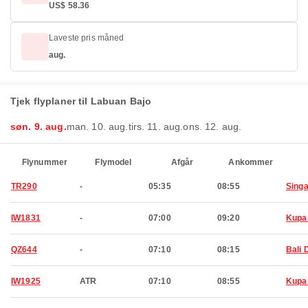
US$ 58.36
Laveste pris måned
aug.
Tjek flyplaner til Labuan Bajo
søn. 9. aug.
man. 10. aug.
tirs. 11. aug.
ons. 12. aug.
Flynummer
Flymodel
Afgår
Ankommer
TR290
-
05:35
08:55
Sing
IW1831
-
07:00
09:20
Kupa
QZ644
-
07:10
08:15
Bali 
IW1925
ATR
07:10
08:55
Kupa