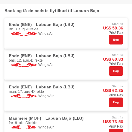
Book og få de bedste flytilbud til Labuan Bajo
Ende (ENE)
Labuan Bajo (LBJ)
Start fra
US$ 58.36
lør. 8. aug.
Direkte
Pris/ Pax
Wings Air
Bog
Ende (ENE)
Labuan Bajo (LBJ)
Start fra
US$ 60.83
ons. 12. aug.
Direkte
Pris/ Pax
Wings Air
Bog
Ende (ENE)
Labuan Bajo (LBJ)
Start fra
US$ 62.35
man. 17. aug.
Direkte
Pris/ Pax
Wings Air
Bog
Maumere (MOF)
Labuan Bajo (LBJ)
Start fra
US$ 73.56
fre. 9. okt.
Direkte
Pris/ Pax
Wings Air