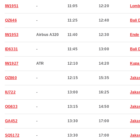
IW1951
-
11:05
12:20
Lomb
QZ646
-
11:25
12:40
Bali 
IW1953
Airbus A320
11:40
12:30
Ende
ID6331
-
11:45
13:00
Bali 
IW1927
ATR
12:10
14:20
Kupa
QZ860
-
12:15
15:35
Jaka
IU722
-
13:00
16:25
Jaka
QG633
-
13:15
14:50
Jaka
GA452
-
13:30
17:00
Jaka
SQ5172
-
13:30
17:00
Jaka