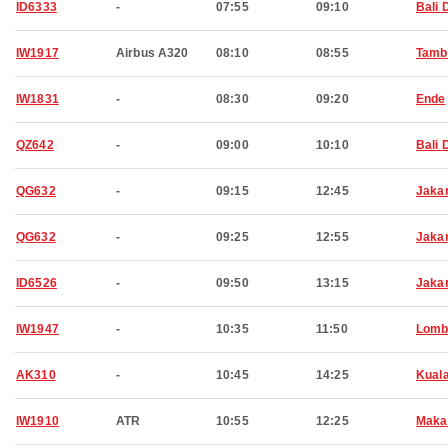
ID6333
-
07:55
09:10
Bali 
IW1917
Airbus A320
08:10
08:55
Tamb
IW1831
-
08:30
09:20
Ende
QZ642
-
09:00
10:10
Bali 
QG632
-
09:15
12:45
Jaka
QG632
-
09:25
12:55
Jaka
ID6526
-
09:50
13:15
Jaka
IW1947
-
10:35
11:50
Lomb
AK310
-
10:45
14:25
Kual
IW1910
ATR
10:55
12:25
Maka