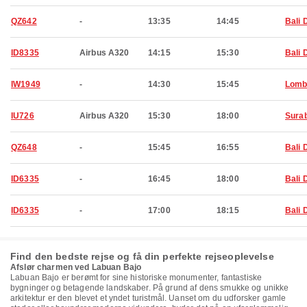
QZ642
-
13:35
14:45
Bali 
ID8335
Airbus A320
14:15
15:30
Bali 
IW1949
-
14:30
15:45
Lomb
IU726
Airbus A320
15:30
18:00
Sura
QZ648
-
15:45
16:55
Bali 
ID6335
-
16:45
18:00
Bali 
ID6335
-
17:00
18:15
Bali 
Find den bedste rejse og få din perfekte rejseoplevelse
Afslør charmen ved Labuan Bajo
Labuan Bajo er berømt for sine historiske monumenter, fantastiske
bygninger og betagende landskaber. På grund af dens smukke og unikke
arkitektur er den blevet et yndet turistmål. Uanset om du udforsker gamle