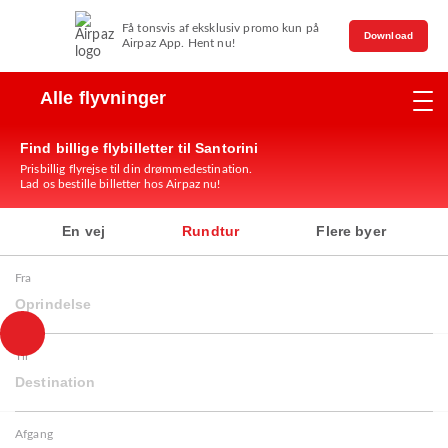
Få tonsvis af eksklusiv promo kun på
Download
Airpaz App. Hent nu!
Alle flyvninger
Find billige flybilletter til Santorini
Prisbillig flyrejse til din drømmedestination.
Lad os bestille billetter hos Airpaz nu!
En vej
Rundtur
Flere byer
Fra
Oprindelse
Til
Destination
Afgang