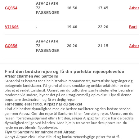
ATR42 / ATR
GQ354
72
16:50
17:45
Athe
PASSENGER
V71606
-
19:40
22:20
Bari
ATR42 / ATR
GQ356
72
20:20
21:15
Athe
PASSENGER
Find den bedste rejse og få din perfekte rejseoplevelse
Afslør charmen ved Santorini
Santorini er berømt for sine historiske monumenter, fantastiske bygninger og
betagende landskaber. På grund af dens smukke og unikke arkitektur er den
blevet et yndet turistmål. Uanset om du udforsker gamle steder eller beundrer
moderne vidundere, byder det på en uforglemmelig oplevelse. Flyv til denne
populære destination, og få en dejlig rejse.
Forretning eller fritid, Airpaz har du dækket
Find din bedste flymulighed med de bedste faciliteter og den bedste service
gennem Airpaz. Gør din rejse til Santorini til en fornøjelig rejse. Uanset om du
rejser i forretningsøjemed eller i fritiden, sørger Airpaz for, at du har de bedste
flymuligheder lige ved hånden. Med hjælp fra vores kundesupport kan du
nyde en problemfri flyoplevelse.
Flyv til Santorini for mindre med Airpaz
Udnyt Airpaz' eksklusive tilbud og konkurrencedygtige priser for at få