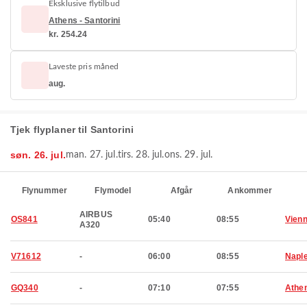
Eksklusive flytilbud
Athens - Santorini
kr. 254.24
Laveste pris måned
aug.
Tjek flyplaner til Santorini
søn. 26. jul.
man. 27. jul.
tirs. 28. jul.
ons. 29. jul.
Flynummer
Flymodel
Afgår
Ankommer
AIRBUS
OS841
05:40
08:55
Vien
A320
V71612
-
06:00
08:55
Napl
GQ340
-
07:10
07:55
Athe