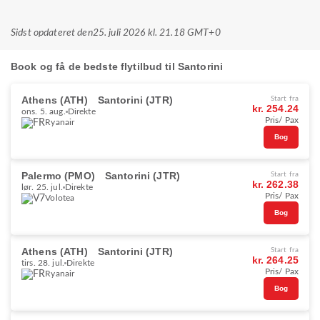
Sidst opdateret den
25. juli 2026 kl. 21.18 GMT+0
Book og få de bedste flytilbud til Santorini
Athens (ATH)
Santorini (JTR)
Start fra
kr. 254.24
ons. 5. aug.
Direkte
Pris/ Pax
Ryanair
Bog
Palermo (PMO)
Santorini (JTR)
Start fra
kr. 262.38
lør. 25. jul.
Direkte
Pris/ Pax
Volotea
Bog
Athens (ATH)
Santorini (JTR)
Start fra
kr. 264.25
tirs. 28. jul.
Direkte
Pris/ Pax
Ryanair
Bog