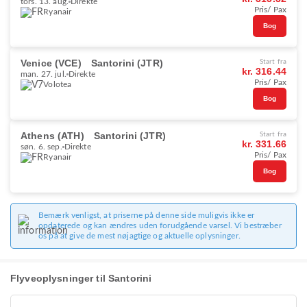
tors. 13. aug.
Direkte
Pris/ Pax
Ryanair
Bog
Venice (VCE)
Santorini (JTR)
Start fra
kr. 316.44
man. 27. jul.
Direkte
Pris/ Pax
Volotea
Bog
Athens (ATH)
Santorini (JTR)
Start fra
kr. 331.66
søn. 6. sep.
Direkte
Pris/ Pax
Ryanair
Bog
Bemærk venligst, at priserne på denne side muligvis ikke er
opdaterede og kan ændres uden forudgående varsel. Vi bestræber
os på at give de mest nøjagtige og aktuelle oplysninger.
Flyveoplysninger til Santorini