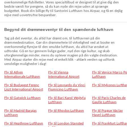
overkommelige flybilletter. Vores specialtilbud er designet til at give dig den
bedste værdi for pengene, så du kan nyde din rejse uden at sprænge
budgettet. Book din billige fly til Santorini Lufthavn hos Airpaz, og få en dejlig
rejse med uovertrufne besparelser.
Begynd dit drømmeeventyr til den spændende lufthavn
Tag på det eventyr, du altid har drømt om, til lufthavnen på din
drømmedestination. Gør din drømmeferie til virkelighed ved at booke en
overkommelig flyrejse til den smukke lufthavn, du altid har ønsket at
udforske. Gå en tur gennem livlige gader, nyd den rige kultur, og skab
uforglemmelige minder, mens du oplever magien på din valgte destination.
Med Airpaz starter din rejse med et enkelt klik - afdæk verden og udforsk
uendelige muligheder i dag!
Fly til Athen
Fly til Vienna
Fly til Venice Marco P
Internationale Lufthavn
International Airport
Lufthavn
Fly til Budapest Ferenc
Fly til Leonardo da Vinci
Fly til Mykonos Lufth
Liszt International Airport
Fiumicino Lufthavn
Fly til Gatwick Lufthavn
Fly til Bari Karol Wojtyła
Fly til Paris Charles de
Lufthavn
Gaulle Lufthavn
Fly til Madrid Barajas
Fly til Rhodos Lufthavn
Fly til Prague Václav
Lufthavn
Havel Lufthavn
Fly til Heathrow Lufthavn
Fly til London Stansted
Fly til Frankfurt Lufth