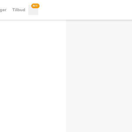
NY!
nger
Tilbud