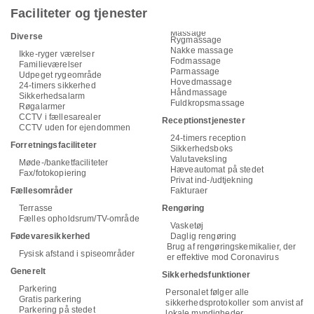
Faciliteter og tjenester
Massage
Diverse
Rygmassage
Nakke massage
Ikke-ryger værelser
Fodmassage
Familieværelser
Parmassage
Udpeget rygeområde
Hovedmassage
24-timers sikkerhed
Håndmassage
Sikkerhedsalarm
Fuldkropsmassage
Røgalarmer
CCTV i fællesarealer
Receptionstjenester
CCTV uden for ejendommen
24-timers reception
Forretningsfaciliteter
Sikkerhedsboks
Valutaveksling
Møde-/banketfaciliteter
Hæveautomat på stedet
Fax/fotokopiering
Privat ind-/udtjekning
Fællesområder
Fakturaer
Terrasse
Rengøring
Fælles opholdsrum/TV-område
Vasketøj
Fødevaresikkerhed
Daglig rengøring
Brug af rengøringskemikalier, der
Fysisk afstand i spiseområder
er effektive mod Coronavirus
Generelt
Sikkerhedsfunktioner
Parkering
Personalet følger alle
Gratis parkering
sikkerhedsprotokoller som anvist af
Parkering på stedet
lokale myndigheder