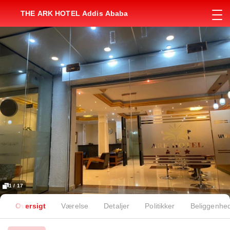
THE ARK HOTEL Addis Ababa
1 / 17
Oversigt
Værelse
Detaljer
Politikker
Beliggenhe