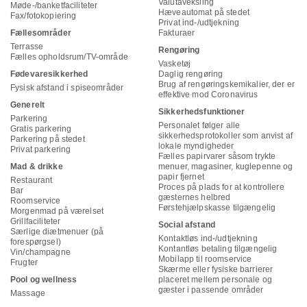
Valutaveksling
Møde-/banketfaciliteter
Hæveautomat på stedet
Fax/fotokopiering
Privat ind-/udtjekning
Fællesområder
Fakturaer
Terrasse
Rengøring
Fælles opholdsrum/TV-område
Vasketøj
Fødevaresikkerhed
Daglig rengøring
Brug af rengøringskemikalier, der er
Fysisk afstand i spiseområder
effektive mod Coronavirus
Generelt
Sikkerhedsfunktioner
Parkering
Personalet følger alle
Gratis parkering
sikkerhedsprotokoller som anvist af
Parkering på stedet
lokale myndigheder
Privat parkering
Fælles papirvarer såsom trykte
Mad & drikke
menuer, magasiner, kuglepenne og
papir fjernet
Restaurant
Proces på plads for at kontrollere
Bar
gæsternes helbred
Roomservice
Førstehjælpskasse tilgængelig
Morgenmad på værelset
Grillfaciliteter
Social afstand
Særlige diætmenuer (på
Kontaktløs ind-/udtjekning
forespørgsel)
Kontantløs betaling tilgængelig
Vin/champagne
Mobilapp til roomservice
Frugter
Skærme eller fysiske barrierer
Pool og wellness
placeret mellem personale og
gæster i passende områder
Massage