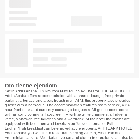
Om denne ejendom
Set in Addis Ababa, 1.9 km from Matti Multiplex Theatre, THE ARK HOTEL
Addis Ababa offers accommodation with a shared lounge, free private
parking, a terrace and a bar. Boasting an ATM, this property also provides
guests with a barbecue. The accommodation features room service, a 24-
hour front desk and currency exchange for guests. All guest rooms come
with air conditioning, a flat-screen TV with satellite channels, a fridge, a
kettle, a shower, free toiletries and a wardrobe. At the hotel the rooms are
equipped with bed linen and towels. A buffet, continental or Full
English/Irish breakfast can be enjoyed at the property. At THE ARK HOTEL
Addis Ababa you will find a restaurant serving African, American and
Argentinian cuisine. Vegetarian, vegan and gluten-free options can also be