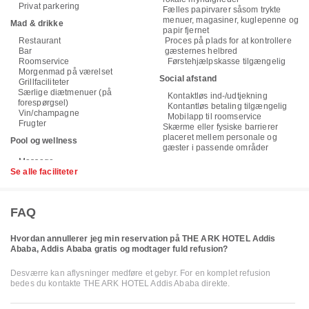
Privat parkering
Fælles papirvarer såsom trykte
menuer, magasiner, kuglepenne og
Mad & drikke
papir fjernet
Restaurant
Proces på plads for at kontrollere
Bar
gæsternes helbred
Roomservice
Førstehjælpskasse tilgængelig
Morgenmad på værelset
Social afstand
Grillfaciliteter
Særlige diætmenuer (på
Kontaktløs ind-/udtjekning
forespørgsel)
Kontantløs betaling tilgængelig
Vin/champagne
Mobilapp til roomservice
Frugter
Skærme eller fysiske barrierer
placeret mellem personale og
Pool og wellness
gæster i passende områder
Se alle faciliteter
FAQ
Hvordan annullerer jeg min reservation på THE ARK HOTEL Addis
Ababa, Addis Ababa gratis og modtager fuld refusion?
Desværre kan aflysninger medføre et gebyr. For en komplet refusion
bedes du kontakte THE ARK HOTEL Addis Ababa direkte.