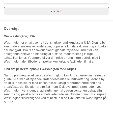
holiday home comes with 3 bedrooms, a flat-screen TV and a fully
equipped kitchen that provides guests with a dishwasher, an oven, a
washing machine, a microwave and a fridge. Towels and bed linen
Vis mere
are provided in the holiday home. For added privacy, the
accommodation features a private entrance. The nearest airport is
Bradley International Airport, 69 km from the holiday home.
Oversigt
Om Washington, USA
Washington er en af byerne i det smukke land kendt som USA. Denne by
kan prale af maleriske landskaber, populære turistattraktioner og et køkken,
der har gjort USA til en favorit blandt globale rejsende. Indenfor kan
besøgende opleve en blanding af historie, modernitet og talrige
turistattraktioner. Ydermere bliver din rejse endnu mere perfekt med i
Washington, der tilbyder en række komfortable faciliteter til hvile.
Find det perfekte ophold i Washington med Airpaz
Når du planlægger et besøg i Washington, kan Airpaz være din betroede
guide. Vi sikrer, at rejsende finder deres ideelle indkvartering i denne by,
fra luksuriøse suiter med en fantastisk udsigt til charmerende bed and
breakfasts, der tilbyder et strejf af hjem. Dyk dybt ned i skønheden ved
Washington, vel vidende, at i slutningen af dagen venter en behagelig
seng på dig på et af vores anbefalede hoteller. Gør din drøm om at rejse til
Washington til virkelighed ved at bestille dine flybilletter til Washington på
Airpaz.