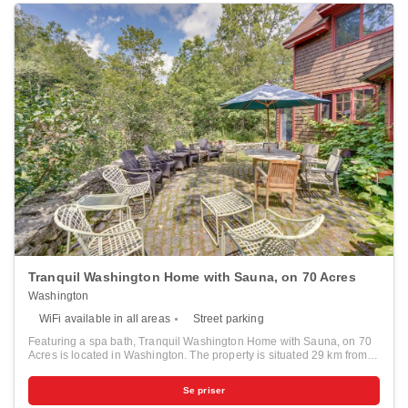
Tranquil Washington Home with Sauna, on 70 Acres
Washington
WiFi available in all areas
Street parking
Featuring a spa bath, Tranquil Washington Home with Sauna, on 70
Acres is located in Washington. The property is situated 29 km from
Tanglewood, 30 km from Tanglewood Musical Center and 31 km from
Norman Rockwell Museum. Free WiFi is available throughout the
Se priser
property and Cranwell Spa & Golf Club is 25 km away. The spacious