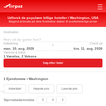
Udforsk de populære billige hoteller i Washington, USA
Begynd at booke på dine foretrukne datoer til overkommelige priser
Destination
Hvor vil du gerne hen?
Indtjekning
Check ud
1
man. 10. aug. 2026
tirs. 11. aug. 2026
Værelse & Gæst
1 Værelse, 2 Voksne
Søg efter hotel
1 Ejendomme i Washington
Anbefalet
Højeste pris
Laveste pris
Stjernebedømmelse
5
4
3