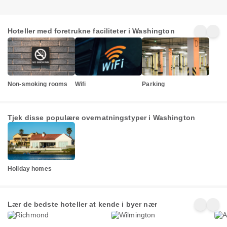
Hoteller med foretrukne faciliteter i Washington
Non-smoking rooms
Wifi
Parking
Tjek disse populære overnatningstyper i Washington
Holiday homes
Richmond
Wilmington
Alb
Lær de bedste hoteller at kende i byer nær
108+
80+
95+
egenskaber
egenskaber
ege