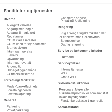
Faciliteter og tjenester
Concierge service
Diverse
Privat ind-/udtjekning
Allergifrit værelse
Rengøring
Adgang med nøgle
Adgang til nøglekort
Brug af rengøringskemikalier, der
Røgalarmer
er effektive mod Coronavirus
CCTV i fællesarealer
Strygeservice
CCTV uden for ejendommen
Daglig rengøring
Brandslukkere
Service og bekvemmeligheder
Ikke-ryger værelser
Elevator
Dørmand
Opvarmning
Ikke-ryger overalt
Serviceydelser
Aircondition
Internettjenester
Udpeget rygeområde
WiFi
24-timers sikkerhed
Gratis WiFi
Forretningsfaciliteter
Sikkerhedsfunktioner
Møde-/banketfaciliteter
Personalet følger alle
Forretningscenter
sikkerhedsprotokoller som anvist af
Fax/fotokopiering
lokale myndigheder
Generelt
Førstehjælpskasse tilgængelig
Parkering
Social afstand
Privat parkering