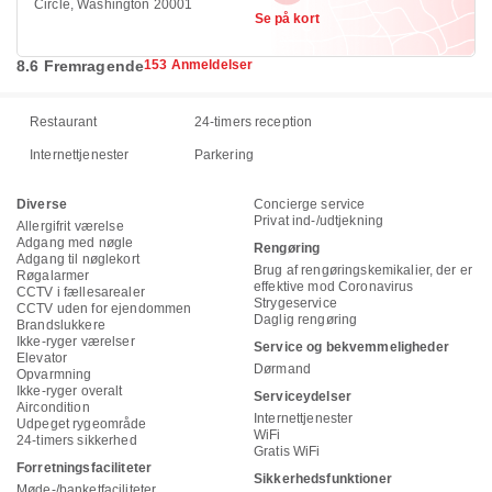
Circle, Washington 20001
Se på kort
8.6 Fremragende
153 Anmeldelser
Restaurant
24-timers reception
Internettjenester
Parkering
Diverse
Concierge service
Privat ind-/udtjekning
Allergifrit værelse
Adgang med nøgle
Rengøring
Adgang til nøglekort
Brug af rengøringskemikalier, der er
Røgalarmer
effektive mod Coronavirus
CCTV i fællesarealer
Strygeservice
CCTV uden for ejendommen
Daglig rengøring
Brandslukkere
Ikke-ryger værelser
Service og bekvemmeligheder
Elevator
Dørmand
Opvarmning
Ikke-ryger overalt
Serviceydelser
Aircondition
Internettjenester
Udpeget rygeområde
WiFi
24-timers sikkerhed
Gratis WiFi
Forretningsfaciliteter
Sikkerhedsfunktioner
Møde-/banketfaciliteter