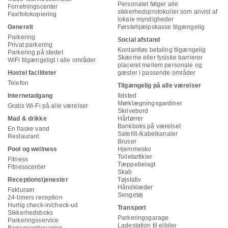
Personalet følger alle
Forretningscenter
sikkerhedsprotokoller som anvist af
Fax/fotokopiering
lokale myndigheder
Generelt
Førstehjælpskasse tilgængelig
Parkering
Social afstand
Privat parkering
Kontantløs betaling tilgængelig
Parkering på stedet
Skærme eller fysiske barrierer
WiFi tilgængeligt i alle områder
placeret mellem personale og
Hostel faciliteter
gæster i passende områder
Telefon
Tilgængelig på alle værelser
Internetadgang
Ildsted
Mørklægningsgardiner
Gratis Wi-Fi på alle værelser
Skrivebord
Mad & drikke
Hårtørrer
Bankboks på værelset
En flaske vand
Satellit-/kabelkanaler
Restaurant
Bruser
Pool og wellness
Hjemmesko
Toiletartikler
Fitness
Tæppebelagt
Fitnesscenter
Skab
Receptionstjenester
Tøjstativ
Håndklæder
Fakturaer
Sengetøj
24-timers reception
Hurtig check-in/check-ud
Transport
Sikkerhedsboks
Parkeringsgarage
Parkeringsservice
Ladestation til elbiler
Bagageopbevaring