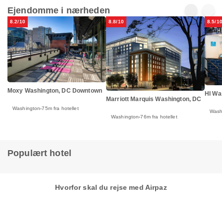
Ejendomme i nærheden
8.2/10
8.8/10
8.5/1
Moxy Washington, DC Downtown
HI Wa
Marriott Marquis Washington, DC
Washington
75m fra hotellet
Wash
Washington
76m fra hotellet
Populært hotel
Hvorfor skal du rejse med Airpaz