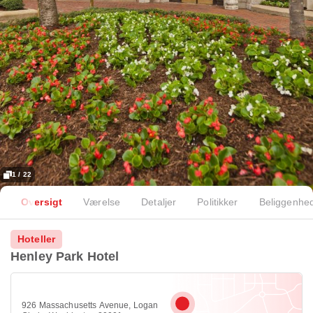
1 / 22
Oversigt
Værelse
Detaljer
Politikker
Beliggenhe
Hoteller
Henley Park Hotel
926 Massachusetts Avenue, Logan