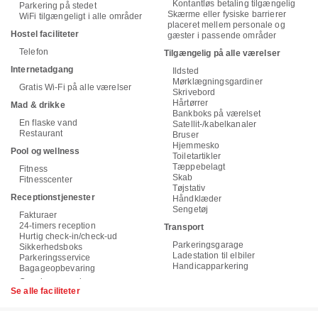
Kontantløs betaling tilgængelig
Parkering på stedet
Skærme eller fysiske barrierer
WiFi tilgængeligt i alle områder
placeret mellem personale og
Hostel faciliteter
gæster i passende områder
Telefon
Tilgængelig på alle værelser
Internetadgang
Ildsted
Mørklægningsgardiner
Gratis Wi-Fi på alle værelser
Skrivebord
Hårtørrer
Mad & drikke
Bankboks på værelset
En flaske vand
Satellit-/kabelkanaler
Restaurant
Bruser
Hjemmesko
Pool og wellness
Toiletartikler
Tæppebelagt
Fitness
Skab
Fitnesscenter
Tøjstativ
Receptionstjenester
Håndklæder
Sengetøj
Fakturaer
24-timers reception
Transport
Hurtig check-in/check-ud
Parkeringsgarage
Sikkerhedsboks
Ladestation til elbiler
Parkeringsservice
Handicapparkering
Bagageopbevaring
Se alle faciliteter