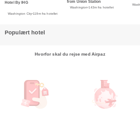
from Union Station
Hotel By IHG
Wash
Washington
143m fra hotellet
Washington City
119m fra hotellet
Populært hotel
Hvorfor skal du rejse med Airpaz