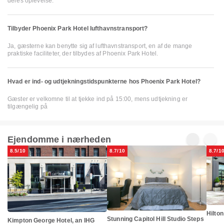
deres oplevelse.
Tilbyder Phoenix Park Hotel lufthavnstransport?
Ja, gæsterne kan benytte sig af lufthavnstransport, en af de mange
praktiske faciliteter, der tilbydes af Phoenix Park Hotel.
Hvad er ind- og udtjekningstidspunkterne hos Phoenix Park Hotel?
Gæster er velkomne til at tjekke ind på 15:00, mens udtjekning er
tilgængelig på
Ejendomme i nærheden
8.5/10
8.7/10
8.7/1
Hilto
Stunning Capitol Hill Studio Steps
Kimpton George Hotel, an IHG