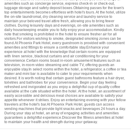
amenities such as concierge service, express check-in or check-out,
luggage storage and safety deposit boxes.Obtaining passes for the town's
top entertainments becomes effortless with hotel's tours. At the hotel, utilize
the on-site laundromat, dry cleaning service and laundry service to
maintain your beloved travel attire fresh, allowing you to bring fewer
clothes. During leisurely days and evenings, on-site amenities such as
daily housekeeping enable you to fully enjoy your accommodation. Kindly
note that smoking is prohibited in the hotel to ensure fresher air for all
visitors.For visitors wishing to smoke, designated smoking zones can be
found.At Phoenix Park Hotel, every guestroom is provided with convenient
amenities and fittings to ensure a comfortable stay.Enhance your
experience at hotel with the knowledge that certain rooms are equipped
with linen service, blackout curtains and air conditioning for your
convenience.Certain rooms boast in-room amusement features such as
television, in-room video streaming and cable TV, offering guests an
enjoyable stay.In select rooms within the hotel, a refrigerator, a coffee or tea
maker and mini bar is available to cater to your requirements when
desired. It is worth noting that certain guest bathrooms feature a hair dryer,
toiletries and bathrobes for your convenience. Begin your day feeling
refreshed and invigorated as you enjoy a delightful cup of quality coffee
available at the cafe situated within the hotel. At the hotel, an assortment of
easily accessible and delicious meal choices are available to satisfy your
appetite whenever it strikes. Enjoy an entertaining evening with your fellow
travelers at the hotel's bar.At Phoenix Park Hotel, guests can access
vending machines that provide light snacks and beverages 24 hours a day.
During your stay at hotel, an array of engaging activities and amenities
guarantees a delightful experience.Discover the fitness amenities at hotel
to maintain your health and strength during your getaway.