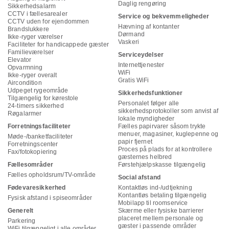
Daglig rengøring
Sikkerhedsalarm
CCTV i fællesarealer
Service og bekvemmeligheder
CCTV uden for ejendommen
Hævning af kontanter
Brandslukkere
Dørmand
Ikke-ryger værelser
Vaskeri
Faciliteter for handicappede gæster
Familieværelser
Serviceydelser
Elevator
Internettjenester
Opvarmning
WiFi
Ikke-ryger overalt
Gratis WiFi
Aircondition
Udpeget rygeområde
Sikkerhedsfunktioner
Tilgængelig for kørestole
Personalet følger alle
24-timers sikkerhed
sikkerhedsprotokoller som anvist af
Røgalarmer
lokale myndigheder
Forretningsfaciliteter
Fælles papirvarer såsom trykte
menuer, magasiner, kuglepenne og
Møde-/banketfaciliteter
papir fjernet
Forretningscenter
Proces på plads for at kontrollere
Fax/fotokopiering
gæsternes helbred
Fællesområder
Førstehjælpskasse tilgængelig
Fælles opholdsrum/TV-område
Social afstand
Fødevaresikkerhed
Kontaktløs ind-/udtjekning
Kontantløs betaling tilgængelig
Fysisk afstand i spiseområder
Mobilapp til roomservice
Generelt
Skærme eller fysiske barrierer
placeret mellem personale og
Parkering
gæster i passende områder
WiFi tilgængeligt i alle områder