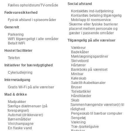
Social afstand
Fælles opholdsrum/TV-område
Kontaktløs ind-/udtjekning
Fødevaresikkerhed
Kontantløs betaling tilgængelig
Fysisk afstand i spiseområder
Mobilapp til roomservice
Skærme eller fysiske barrierer
Generelt
placeret mellem personale og
gæster i passende områder
Parkering
WiFi tilgængeligt i alle områder
Tilgængelig på alle værelser
Betalt WiFi
Vækkeur
Hostel faciliteter
Badekåber
Mørklægningsgardiner
Telefon
Skrivebord
Initiativer for bæredygtighed
Hårtørrer
Bankboks på værelset
Cykeludlejning
Minibar
Køleskab
Internetadgang
Satellit-/kabelkanaler
Gratis Wi-Fi på alle værelser
Bruser
Toiletartikler
Mad & drikke
Håndklæder
Skab
Madpakker
Sammenhængende værelse(r) til
Særlige diætmenuer (på
rådighed
forespørgsel)
Pengeskab til bærbar computer
Automat (drikkevarer)
Sengetøj
Børnemåltider
Vækning
Vin/champagne
Træ-/parketgulve
En flaske vand