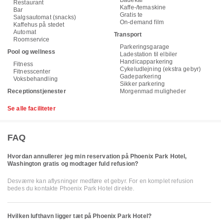
Badekar
Restaurant
Kaffe-/temaskine
Bar
Gratis te
Salgsautomat (snacks)
On-demand film
Kaffehus på stedet
Automat
Transport
Roomservice
Parkeringsgarage
Pool og wellness
Ladestation til elbiler
Handicapparkering
Fitness
Cykeludlejning (ekstra gebyr)
Fitnesscenter
Gadeparkering
Voksbehandling
Sikker parkering
Receptionstjenester
Morgenmad muligheder
Se alle faciliteter
FAQ
Hvordan annullerer jeg min reservation på Phoenix Park Hotel,
Washington gratis og modtager fuld refusion?
Desværre kan aflysninger medføre et gebyr. For en komplet refusion
bedes du kontakte Phoenix Park Hotel direkte.
Hvilken lufthavn ligger tæt på Phoenix Park Hotel?