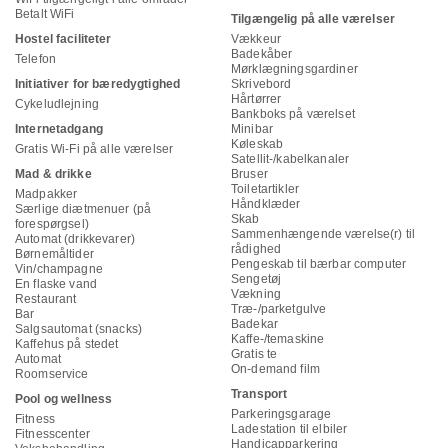
Betalt WiFi
Tilgængelig på alle værelser
Hostel faciliteter
Vækkeur
Badekåber
Telefon
Mørklægningsgardiner
Initiativer for bæredygtighed
Skrivebord
Hårtørrer
Cykeludlejning
Bankboks på værelset
Internetadgang
Minibar
Køleskab
Gratis Wi-Fi på alle værelser
Satellit-/kabelkanaler
Mad & drikke
Bruser
Toiletartikler
Madpakker
Håndklæder
Særlige diætmenuer (på
Skab
forespørgsel)
Sammenhængende værelse(r) til
Automat (drikkevarer)
rådighed
Børnemåltider
Pengeskab til bærbar computer
Vin/champagne
Sengetøj
En flaske vand
Vækning
Restaurant
Træ-/parketgulve
Bar
Badekar
Salgsautomat (snacks)
Kaffe-/temaskine
Kaffehus på stedet
Gratis te
Automat
On-demand film
Roomservice
Transport
Pool og wellness
Parkeringsgarage
Fitness
Ladestation til elbiler
Fitnesscenter
Handicapparkering