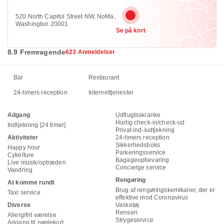
520 North Capitol Street NW, NoMa,
Washington 20001
Se på kort
8.9 Fremragende
623 Anmeldelser
Bar
Restaurant
24-timers reception
Internettjenester
Adgang
Udflugtsskranke
Hurtig check-in/check-ud
Indtjekning [24 timer]
Privat ind-/udtjekning
Aktiviteter
24-timers reception
Sikkerhedsboks
Happy hour
Parkeringsservice
Cykelture
Bagageopbevaring
Live musik/optræden
Concierge service
Vandring
Rengøring
At komme rundt
Brug af rengøringskemikalier, der er
Taxi service
effektive mod Coronavirus
Diverse
Vasketøj
Renseri
Allergifrit værelse
Strygeservice
Adgang til nøglekort