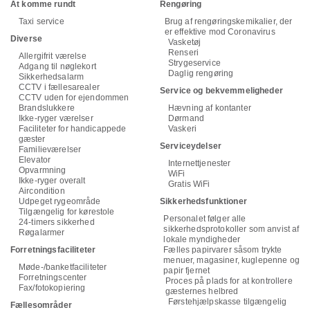
At komme rundt
Rengøring
Taxi service
Brug af rengøringskemikalier, der
er effektive mod Coronavirus
Diverse
Vasketøj
Renseri
Allergifrit værelse
Strygeservice
Adgang til nøglekort
Daglig rengøring
Sikkerhedsalarm
CCTV i fællesarealer
Service og bekvemmeligheder
CCTV uden for ejendommen
Brandslukkere
Hævning af kontanter
Ikke-ryger værelser
Dørmand
Faciliteter for handicappede
Vaskeri
gæster
Serviceydelser
Familieværelser
Elevator
Internettjenester
Opvarmning
WiFi
Ikke-ryger overalt
Gratis WiFi
Aircondition
Udpeget rygeområde
Sikkerhedsfunktioner
Tilgængelig for kørestole
Personalet følger alle
24-timers sikkerhed
sikkerhedsprotokoller som anvist af
Røgalarmer
lokale myndigheder
Forretningsfaciliteter
Fælles papirvarer såsom trykte
menuer, magasiner, kuglepenne og
Møde-/banketfaciliteter
papir fjernet
Forretningscenter
Proces på plads for at kontrollere
Fax/fotokopiering
gæsternes helbred
Førstehjælpskasse tilgængelig
Fællesområder