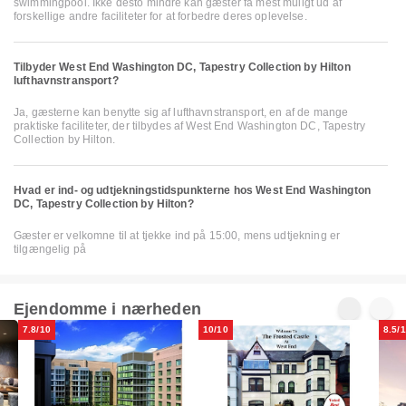
swimmingpool. Ikke desto mindre kan gæster få mest muligt ud af
forskellige andre faciliteter for at forbedre deres oplevelse.
Tilbyder West End Washington DC, Tapestry Collection by Hilton
lufthavnstransport?
Ja, gæsterne kan benytte sig af lufthavnstransport, en af de mange
praktiske faciliteter, der tilbydes af West End Washington DC, Tapestry
Collection by Hilton.
Hvad er ind- og udtjekningstidspunkterne hos West End Washington
DC, Tapestry Collection by Hilton?
Gæster er velkomne til at tjekke ind på 15:00, mens udtjekning er
tilgængelig på
Ejendomme i nærheden
7.8/10
10/10
8.5/