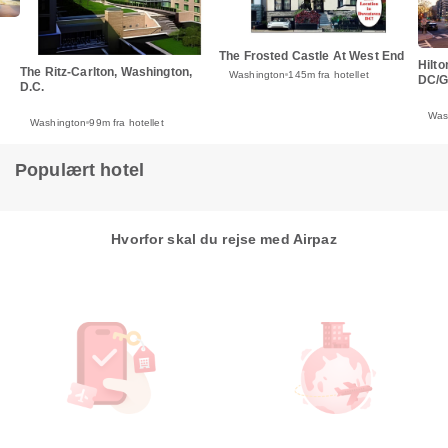
The Frosted Castle At West End
Hilt
The Ritz-Carlton, Washington,
Washington
145m fra hotellet
DC/G
D.C.
Was
Washington
99m fra hotellet
Populært hotel
Hvorfor skal du rejse med Airpaz