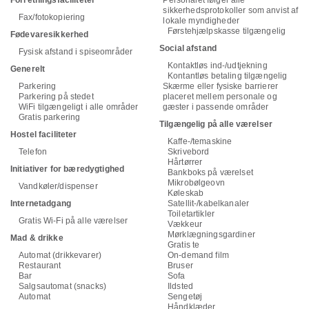
Forretningsfaciliteter
Personalet følger alle
sikkerhedsprotokoller som anvist af
Fax/fotokopiering
lokale myndigheder
Førstehjælpskasse tilgængelig
Fødevaresikkerhed
Social afstand
Fysisk afstand i spiseområder
Kontaktløs ind-/udtjekning
Generelt
Kontantløs betaling tilgængelig
Parkering
Skærme eller fysiske barrierer
Parkering på stedet
placeret mellem personale og
WiFi tilgængeligt i alle områder
gæster i passende områder
Gratis parkering
Tilgængelig på alle værelser
Hostel faciliteter
Kaffe-/temaskine
Telefon
Skrivebord
Hårtørrer
Initiativer for bæredygtighed
Bankboks på værelset
Mikrobølgeovn
Vandkøler/dispenser
Køleskab
Internetadgang
Satellit-/kabelkanaler
Toiletartikler
Gratis Wi-Fi på alle værelser
Vækkeur
Mørklægningsgardiner
Mad & drikke
Gratis te
Automat (drikkevarer)
On-demand film
Restaurant
Bruser
Bar
Sofa
Salgsautomat (snacks)
Ildsted
Automat
Sengetøj
Håndklæder