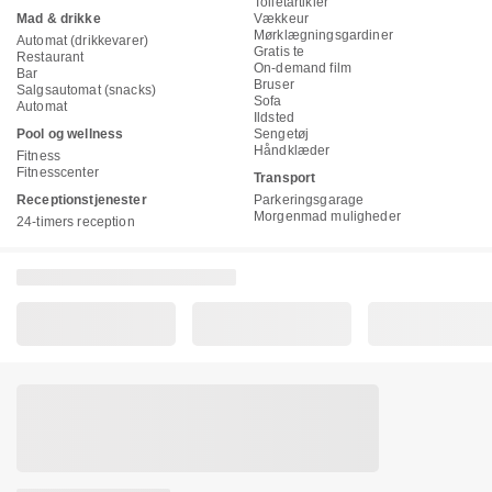
Toiletartikler
Mad & drikke
Vækkeur
Mørklægningsgardiner
Automat (drikkevarer)
Gratis te
Restaurant
On-demand film
Bar
Bruser
Salgsautomat (snacks)
Sofa
Automat
Ildsted
Pool og wellness
Sengetøj
Håndklæder
Fitness
Fitnesscenter
Transport
Receptionstjenester
Parkeringsgarage
Morgenmad muligheder
24-timers reception