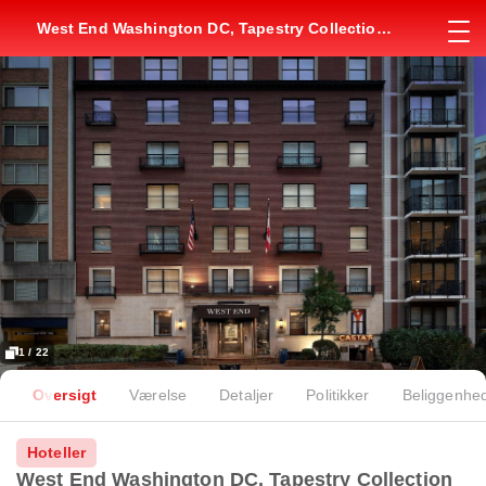
West End Washington DC, Tapestry Collection
by Hilton
1 / 22
Oversigt
Værelse
Detaljer
Politikker
Beliggenhe
Hoteller
West End Washington DC, Tapestry Collection