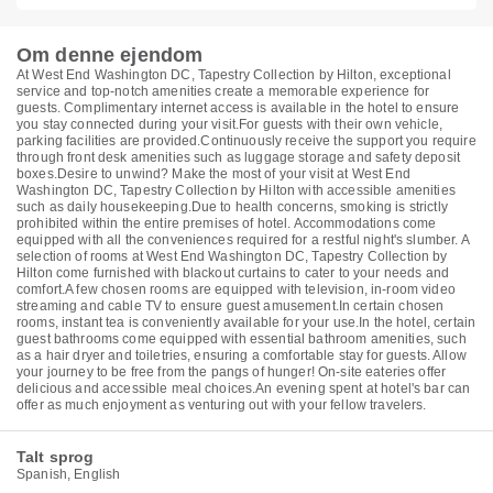
Om denne ejendom
At West End Washington DC, Tapestry Collection by Hilton, exceptional
service and top-notch amenities create a memorable experience for
guests. Complimentary internet access is available in the hotel to ensure
you stay connected during your visit.For guests with their own vehicle,
parking facilities are provided.Continuously receive the support you require
through front desk amenities such as luggage storage and safety deposit
boxes.Desire to unwind? Make the most of your visit at West End
Washington DC, Tapestry Collection by Hilton with accessible amenities
such as daily housekeeping.Due to health concerns, smoking is strictly
prohibited within the entire premises of hotel. Accommodations come
equipped with all the conveniences required for a restful night's slumber. A
selection of rooms at West End Washington DC, Tapestry Collection by
Hilton come furnished with blackout curtains to cater to your needs and
comfort.A few chosen rooms are equipped with television, in-room video
streaming and cable TV to ensure guest amusement.In certain chosen
rooms, instant tea is conveniently available for your use.In the hotel, certain
guest bathrooms come equipped with essential bathroom amenities, such
as a hair dryer and toiletries, ensuring a comfortable stay for guests. Allow
your journey to be free from the pangs of hunger! On-site eateries offer
delicious and accessible meal choices.An evening spent at hotel's bar can
offer as much enjoyment as venturing out with your fellow travelers.
Talt sprog
Spanish, English