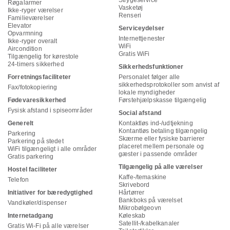
Strygeservice
Røgalarmer
Vasketøj
Ikke-ryger værelser
Renseri
Familieværelser
Elevator
Serviceydelser
Opvarmning
Internettjenester
Ikke-ryger overalt
WiFi
Aircondition
Gratis WiFi
Tilgængelig for kørestole
24-timers sikkerhed
Sikkerhedsfunktioner
Forretningsfaciliteter
Personalet følger alle
sikkerhedsprotokoller som anvist af
Fax/fotokopiering
lokale myndigheder
Fødevaresikkerhed
Førstehjælpskasse tilgængelig
Fysisk afstand i spiseområder
Social afstand
Generelt
Kontaktløs ind-/udtjekning
Kontantløs betaling tilgængelig
Parkering
Skærme eller fysiske barrierer
Parkering på stedet
placeret mellem personale og
WiFi tilgængeligt i alle områder
gæster i passende områder
Gratis parkering
Tilgængelig på alle værelser
Hostel faciliteter
Kaffe-/temaskine
Telefon
Skrivebord
Initiativer for bæredygtighed
Hårtørrer
Bankboks på værelset
Vandkøler/dispenser
Mikrobølgeovn
Internetadgang
Køleskab
Satellit-/kabelkanaler
Gratis Wi-Fi på alle værelser