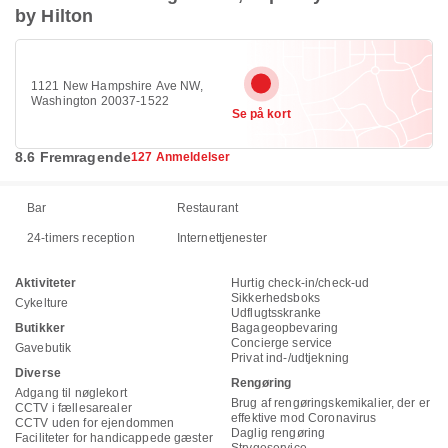
by Hilton
1121 New Hampshire Ave NW,
Washington 20037-1522
Se på kort
8.6 Fremragende
127 Anmeldelser
Bar
Restaurant
24-timers reception
Internettjenester
Aktiviteter
Hurtig check-in/check-ud
Sikkerhedsboks
Cykelture
Udflugtsskranke
Butikker
Bagageopbevaring
Concierge service
Gavebutik
Privat ind-/udtjekning
Diverse
Rengøring
Adgang til nøglekort
Brug af rengøringskemikalier, der er
CCTV i fællesarealer
effektive mod Coronavirus
CCTV uden for ejendommen
Daglig rengøring
Faciliteter for handicappede gæster