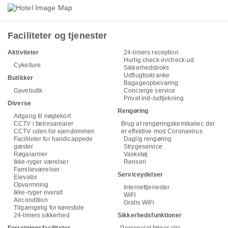
Faciliteter og tjenester
Aktiviteter
24-timers reception
Hurtig check-in/check-ud
Cykelture
Sikkerhedsboks
Udflugtsskranke
Butikker
Bagageopbevaring
Gavebutik
Concierge service
Privat ind-/udtjekning
Diverse
Rengøring
Adgang til nøglekort
CCTV i fællesarealer
Brug af rengøringskemikalier, der
CCTV uden for ejendommen
er effektive mod Coronavirus
Faciliteter for handicappede
Daglig rengøring
gæster
Strygeservice
Røgalarmer
Vasketøj
Ikke-ryger værelser
Renseri
Familieværelser
Serviceydelser
Elevator
Opvarmning
Internettjenester
Ikke-ryger overalt
WiFi
Aircondition
Gratis WiFi
Tilgængelig for kørestole
24-timers sikkerhed
Sikkerhedsfunktioner