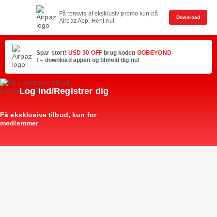
Få tonsvis af eksklusiv promo kun på
Download
Airpaz App. Hent nu!
Spar stort!
USD 30 OFF
brug koden
GOBEYOND
! – download appen og tilmeld dig nu!
Log ind/Registrer dig
Få eksklusive tilbud, kun for
medlemmer