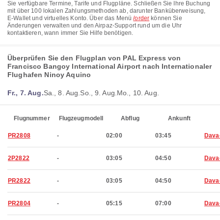
Sie verfügbare Termine, Tarife und Flugpläne. Schließen Sie Ihre Buchung
mit über 100 lokalen Zahlungsmethoden ab, darunter Banküberweisung,
E-Wallet und virtuelles Konto. Über das Menü
/order
können Sie
Änderungen verwalten und den Airpaz-Support rund um die Uhr
kontaktieren, wann immer Sie Hilfe benötigen.
Überprüfen Sie den Flugplan von PAL Express von
Francisco Bangoy International Airport nach Internationaler
Flughafen Ninoy Aquino
Fr., 7. Aug.
Sa., 8. Aug.
So., 9. Aug.
Mo., 10. Aug.
Flugnummer
Flugzeugmodell
Abflug
Ankunft
PR2808
-
02:00
03:45
Dava
2P2822
-
03:05
04:50
Dava
PR2822
-
03:05
04:50
Dava
PR2804
-
05:15
07:00
Dava