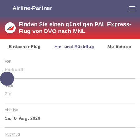
Airline-Partner
Finden Sie einen günstigen PAL Express-
Flug von DVO nach MNL
Einfacher Flug
Hin- und Rückflug
Multistopp
Von
Herkunft
nach
Ziel
Abreise
Sa., 8. Aug. 2026
Rückflug