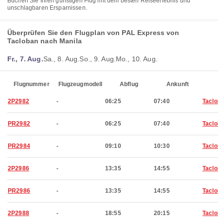
Buchen Sie Ihren günstigen Flug mit dem besten Reiseerlebnis und
unschlagbaren Ersparnissen.
Überprüfen Sie den Flugplan von PAL Express von
Tacloban nach Manila
Fr., 7. Aug.
Sa., 8. Aug.
So., 9. Aug.
Mo., 10. Aug.
Flugnummer
Flugzeugmodell
Abflug
Ankunft
2P2982
-
06:25
07:40
Tacl
PR2982
-
06:25
07:40
Tacl
PR2984
-
09:10
10:30
Tacl
2P2986
-
13:35
14:55
Tacl
PR2986
-
13:35
14:55
Tacl
2P2988
-
18:55
20:15
Tacl