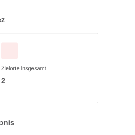
ez
Zielorte insgesamt
2
ebnis