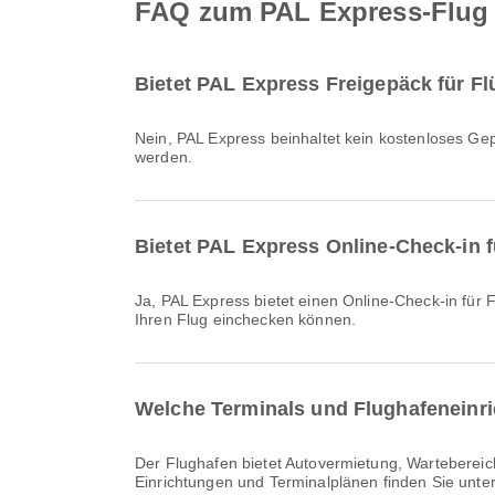
FAQ zum PAL Express-Flug 
Bietet PAL Express Freigepäck für F
Nein, PAL Express beinhaltet kein kostenloses Gepäck für Inland & International Flüge ab Flughafen Daniel Z. Romualdez. Das Gepäck muss separat hinzugekauft
werden.
Bietet PAL Express Online-Check-in 
Ja, PAL Express bietet einen Online-Check-in für Flüge ab Flughafen Daniel Z. Romualdez an, sodass Sie bequem über die Website oder App der Fluggesellschaft für
Ihren Flug einchecken können.
Welche Terminals und Flughafeneinri
Der Flughafen bietet Autovermietung, Wartebereich, Rollstuhl sowie viele weitere Annehmlichkeiten für ein besseres Reiseerlebnis. Detaillierte Informationen zu
Einrichtungen und Terminalplänen finden Sie unte