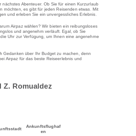
r nächstes Abenteuer. Ob Sie für einen Kurzurlaub
en möchten, es gibt für jeden Reisenden etwas. Mit
ngen und erleben Sie ein unvergessliches Erlebnis.
arum Airpaz wählen? Wir bieten ein reibungsloses
ngslos und angenehm verläuft. Egal, ob Sie
um die Uhr zur Verfügung, um Ihnen eine angenehme
sich Gedanken über Ihr Budget zu machen, denn
ei Airpaz für das beste Reiseerlebnis und
l Z. Romualdez
Ankunftsflughaf
unftsstadt
en