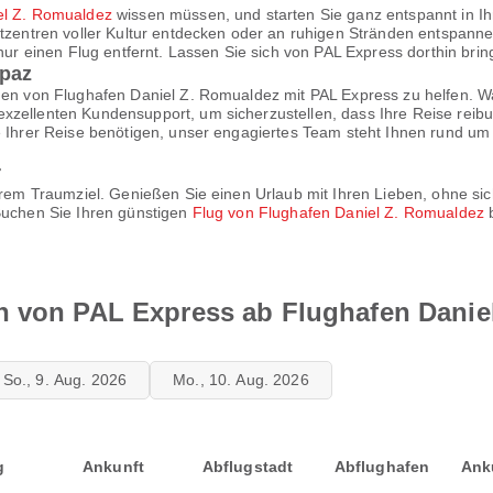
el Z. Romualdez
wissen müssen, und starten Sie ganz entspannt in Ih
dtzentren voller Kultur entdecken oder an ruhigen Stränden entspann
 nur einen Flug entfernt. Lassen Sie sich von PAL Express dorthin bri
rpaz
ügen von Flughafen Daniel Z. Romualdez mit PAL Express zu helfen. W
xzellenten Kundensupport, um sicherzustellen, dass Ihre Reise reibu
se Ihrer Reise benötigen, unser engagiertes Team steht Ihnen rund 
r
 Ihrem Traumziel. Genießen Sie einen Urlaub mit Ihren Lieben, ohne 
 Buchen Sie Ihren günstigen
Flug von Flughafen Daniel Z. Romualdez
b
n von PAL Express ab Flughafen Danie
So., 9. Aug. 2026
Mo., 10. Aug. 2026
g
Ankunft
Abflugstadt
Abflughafen
Ank