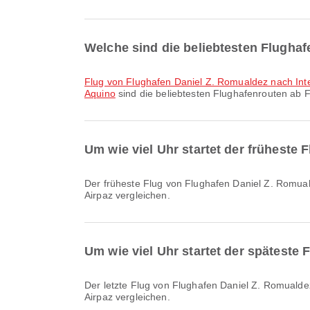
Welche sind die beliebtesten Flugha
Flug von Flughafen Daniel Z. Romualdez nach In
Aquino
sind die beliebtesten Flughafenrouten ab 
Um wie viel Uhr startet der früheste
Der früheste Flug von Flughafen Daniel Z. Romualdez mit PAL Express startet um 06:25. Sie können diesen Flugplan einsehen und andere verfügbare Flugoptionen auf
Airpaz vergleichen.
Um wie viel Uhr startet der späteste
Der letzte Flug von Flughafen Daniel Z. Romualdez mit PAL Express startet um 18:55. Sie können diesen Flugplan einsehen und andere verfügbare Flugoptionen auf
Airpaz vergleichen.