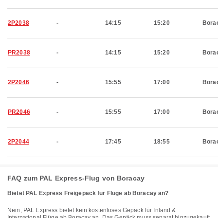
2P2038
-
14:15
15:20
Bora
PR2038
-
14:15
15:20
Bora
2P2046
-
15:55
17:00
Bora
PR2046
-
15:55
17:00
Bora
2P2044
-
17:45
18:55
Bora
FAQ zum PAL Express-Flug von Boracay
Bietet PAL Express Freigepäck für Flüge ab Boracay an?
Nein, PAL Express bietet kein kostenloses Gepäck für Inland &
International Flüge ab Boracay an. Das Gepäck muss separat hinzugekauft