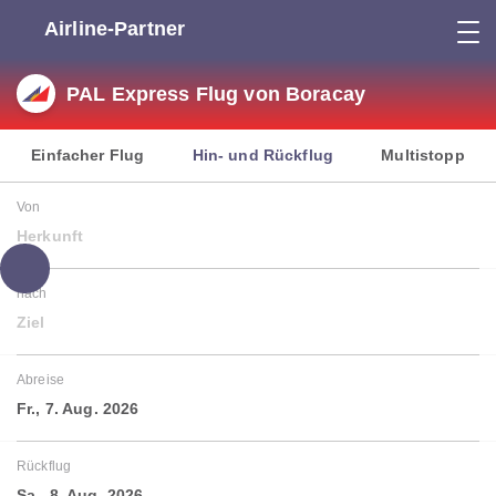
Airline-Partner
PAL Express Flug von Boracay
Einfacher Flug
Hin- und Rückflug
Multistopp
Von
Herkunft
nach
Ziel
Abreise
Fr., 7. Aug. 2026
Rückflug
Sa., 8. Aug. 2026