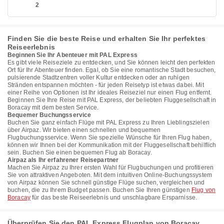
2
Finden Sie die beste Reise und erhalten Sie Ihr perfektes
Reiseerlebnis
Beginnen Sie Ihr Abenteuer mit PAL Express
Es gibt viele Reiseziele zu entdecken, und Sie können leicht den perfekten
Ort für Ihr Abenteuer finden. Egal, ob Sie eine romantische Stadt besuchen,
pulsierende Stadtzentren voller Kultur entdecken oder an ruhigen
Stränden entspannen möchten - für jeden Reisetyp ist etwas dabei. Mit
einer Reihe von Optionen ist Ihr ideales Reiseziel nur einen Flug entfernt.
Beginnen Sie Ihre Reise mit PAL Express, der beliebten Fluggesellschaft in
Boracay mit dem besten Service.
Bequemer Buchungsservice
Buchen Sie ganz einfach Flüge mit PAL Express zu Ihren Lieblingszielen
über Airpaz. Wir bieten einen schnellen und bequemen
Flugbuchungsservice. Wenn Sie spezielle Wünsche für Ihren Flug haben,
können wir Ihnen bei der Kommunikation mit der Fluggesellschaft behilflich
sein. Buchen Sie einen bequemen Flug ab Boracay.
Airpaz als Ihr erfahrener Reisepartner
Machen Sie Airpaz zu Ihrer ersten Wahl für Flugbuchungen und profitieren
Sie von attraktiven Angeboten. Mit dem intuitiven Online-Buchungssystem
von Airpaz können Sie schnell günstige Flüge suchen, vergleichen und
buchen, die zu Ihrem Budget passen. Buchen Sie Ihren günstigen
Flug von
Boracay
für das beste Reiseerlebnis und unschlagbare Ersparnisse.
Überprüfen Sie den PAL Express Flugplan von Boracay