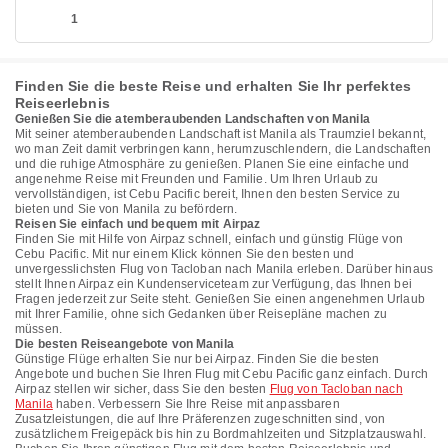
1
Finden Sie die beste Reise und erhalten Sie Ihr perfektes
Reiseerlebnis
Genießen Sie die atemberaubenden Landschaften von Manila
Mit seiner atemberaubenden Landschaft ist Manila als Traumziel bekannt,
wo man Zeit damit verbringen kann, herumzuschlendern, die Landschaften
und die ruhige Atmosphäre zu genießen. Planen Sie eine einfache und
angenehme Reise mit Freunden und Familie. Um Ihren Urlaub zu
vervollständigen, ist Cebu Pacific bereit, Ihnen den besten Service zu
bieten und Sie von Manila zu befördern.
Reisen Sie einfach und bequem mit Airpaz
Finden Sie mit Hilfe von Airpaz schnell, einfach und günstig Flüge von
Cebu Pacific. Mit nur einem Klick können Sie den besten und
unvergesslichsten Flug von Tacloban nach Manila erleben. Darüber hinaus
stellt Ihnen Airpaz ein Kundenserviceteam zur Verfügung, das Ihnen bei
Fragen jederzeit zur Seite steht. Genießen Sie einen angenehmen Urlaub
mit Ihrer Familie, ohne sich Gedanken über Reisepläne machen zu
müssen.
Die besten Reiseangebote von Manila
Günstige Flüge erhalten Sie nur bei Airpaz. Finden Sie die besten
Angebote und buchen Sie Ihren Flug mit Cebu Pacific ganz einfach. Durch
Airpaz stellen wir sicher, dass Sie den besten
Flug von Tacloban nach
Manila
haben. Verbessern Sie Ihre Reise mit anpassbaren
Zusatzleistungen, die auf Ihre Präferenzen zugeschnitten sind, von
zusätzlichem Freigepäck bis hin zu Bordmahlzeiten und Sitzplatzauswahl.