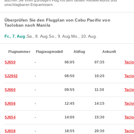
Buchen Sie Ihren günstigen Flug mit dem besten Reiseerlebnis und
unschlagbaren Ersparnissen.
Überprüfen Sie den Flugplan von Cebu Pacific von
Tacloban nach Manila
Fr., 7. Aug.
Sa., 8. Aug.
So., 9. Aug.
Mo., 10. Aug.
Flugnummer
Flugzeugmodell
Abflug
Ankunft
5J650
-
06:05
07:35
Tacl
5J2902
-
08:50
10:20
Tacl
5J660
-
09:55
11:30
Tacl
5J656
-
12:45
14:15
Tacl
5J654
-
14:00
15:30
Tacl
5J658
-
18:55
20:30
Tacl