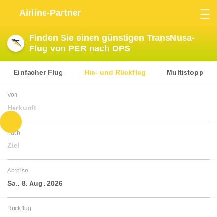
Airline-Partner
Finden Sie einen günstigen TransNusa-
Flug von PER nach DPS
Einfacher Flug
Hin- und Rückflug
Multistopp
Von
Herkunft
nach
Ziel
Abreise
Sa., 8. Aug. 2026
Rückflug