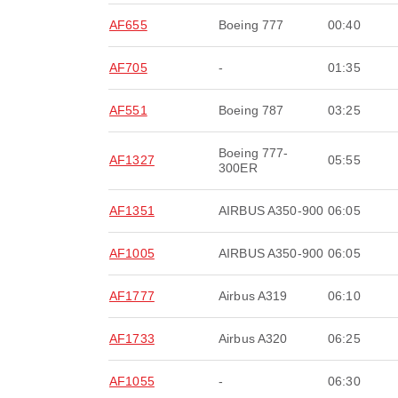
AF655
Boeing 777
00:40
AF705
-
01:35
AF551
Boeing 787
03:25
Boeing 777-
AF1327
05:55
300ER
AF1351
AIRBUS A350-900
06:05
AF1005
AIRBUS A350-900
06:05
AF1777
Airbus A319
06:10
AF1733
Airbus A320
06:25
AF1055
-
06:30