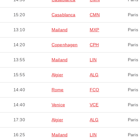
15:20
Casablanca
CMN
Paris
13:10
Mailand
MXP
Paris
14:20
Copenhagen
CPH
Paris
13:55
Mailand
LIN
Paris
15:55
Algier
ALG
Paris
14:40
Rome
FCO
Paris
14:40
Venice
VCE
Paris
17:30
Algier
ALG
Paris
16:25
Mailand
LIN
Paris