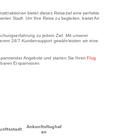
ttraktionen bietet dieses Reiseziel eine perfekte
en Stadt. Um Ihre Reise zu begleiten, bietet Air
Buchungserfahrung zu jedem Ziel. Mit unserer
nserem 24/7-Kundensupport gewährleisten wir eine
r spannender Angebote und starten Sie Ihren
Flug
gbaren Ersparnissen.
Ankunftsflughaf
unftsstadt
en