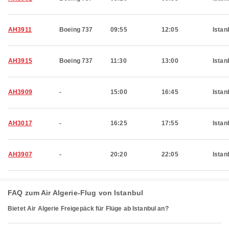
AH3911
Boeing 737
09:55
12:05
Istan
AH3915
Boeing 737
11:30
13:00
Istan
AH3909
-
15:00
16:45
Istan
AH3017
-
16:25
17:55
Istan
AH3907
-
20:20
22:05
Istan
FAQ zum Air Algerie-Flug von Istanbul
Bietet Air Algerie Freigepäck für Flüge ab Istanbul an?