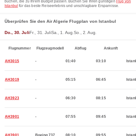
buchen, die zu Ihrem Budget passen. Buchen Sie Ihren günstigen
Flug von
Istanbul
für das beste Reiseerlebnis und unschlagbare Ersparnisse.
Überprüfen Sie den Air Algerie Flugplan von Istanbul
Do., 30. Juli
Fr., 31. Juli
Sa., 1. Aug.
So., 2. Aug.
Flugnummer
Flugzeugmodell
Abflug
Ankunft
AH3015
-
01:40
03:10
Istan
AH3019
-
05:15
06:45
Istan
AH3923
-
06:30
08:15
Istan
AH3901
-
07:55
09:45
Istan
AH3901
Boeing 737
08:10
09:55
Istan