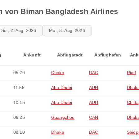
n von Biman Bangladesh Airlines
So., 2. Aug. 2026
Mo., 3. Aug. 2026
g
Ankunft
Abflugstadt
Abflughafen
Ank
05:20
Dhaka
DAC
Riad
11:55
Abu Dhabi
AUH
Dhak
10:15
Abu Dhabi
AUH
Chitt
06:25
Guangzhou
CAN
Dhak
08:10
Dhaka
DAC
Saidp