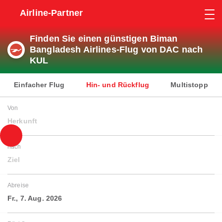
Airline-Partner
Finden Sie einen günstigen Biman
Bangladesh Airlines-Flug von DAC nach
KUL
Einfacher Flug
Hin- und Rückflug
Multistopp
Von
Herkunft
nach
Ziel
Abreise
Fr., 7. Aug. 2026