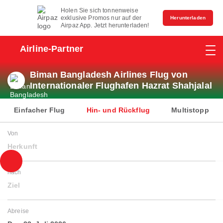
Holen Sie sich tonnenweise
exklusive Promos nur auf der
Herunterladen
Airpaz App. Jetzt herunterladen!
Airline-Partner
Biman Bangladesh Airlines Flug von
Internationaler Flughafen Hazrat Shahjalal
Einfacher Flug
Hin- und Rückflug
Multistopp
Von
Herkunft
nach
Ziel
Abreise