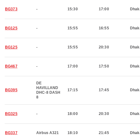
BG373
-
15:30
17:00
Dhak
BG125
-
15:55
16:55
Dhak
BG125
-
15:55
20:30
Dhak
BG467
-
17:00
17:50
Dhak
DE
HAVILLAND
BG395
17:15
17:45
Dhak
DHC-8 DASH
8
BG325
-
18:00
20:30
Dhak
BG337
Airbus A321
18:10
21:45
Dhak