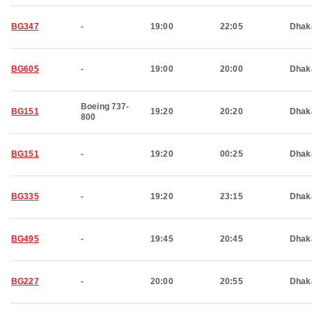
BG347
-
19:00
22:05
Dhak
BG605
-
19:00
20:00
Dhak
Boeing 737-
BG151
19:20
20:20
Dhak
800
BG151
-
19:20
00:25
Dhak
BG335
-
19:20
23:15
Dhak
BG495
-
19:45
20:45
Dhak
BG227
-
20:00
20:55
Dhak