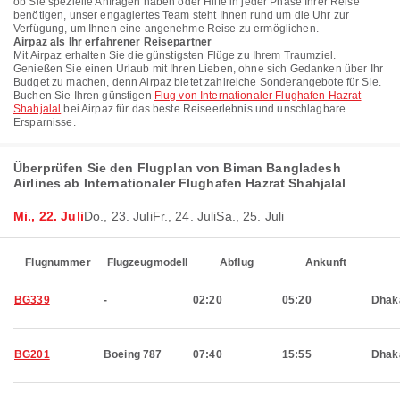
ob Sie spezielle Anfragen haben oder Hilfe in jeder Phase Ihrer Reise
benötigen, unser engagiertes Team steht Ihnen rund um die Uhr zur
Verfügung, um Ihnen eine angenehme Reise zu ermöglichen.
Airpaz als Ihr erfahrener Reisepartner
Mit Airpaz erhalten Sie die günstigsten Flüge zu Ihrem Traumziel.
Genießen Sie einen Urlaub mit Ihren Lieben, ohne sich Gedanken über Ihr
Budget zu machen, denn Airpaz bietet zahlreiche Sonderangebote für Sie.
Buchen Sie Ihren günstigen
Flug von Internationaler Flughafen Hazrat
Shahjalal
bei Airpaz für das beste Reiseerlebnis und unschlagbare
Ersparnisse.
Überprüfen Sie den Flugplan von Biman Bangladesh
Airlines ab Internationaler Flughafen Hazrat Shahjalal
Mi., 22. Juli
Do., 23. Juli
Fr., 24. Juli
Sa., 25. Juli
Flugnummer
Flugzeugmodell
Abflug
Ankunft
BG339
-
02:20
05:20
Dhak
BG201
Boeing 787
07:40
15:55
Dhak