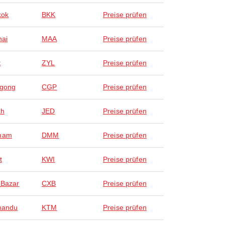
kok
BKK
Preise prüfen
ai
MAA
Preise prüfen
t
ZYL
Preise prüfen
agong
CGP
Preise prüfen
ah
JED
Preise prüfen
mam
DMM
Preise prüfen
t
KWI
Preise prüfen
 Bazar
CXB
Preise prüfen
mandu
KTM
Preise prüfen