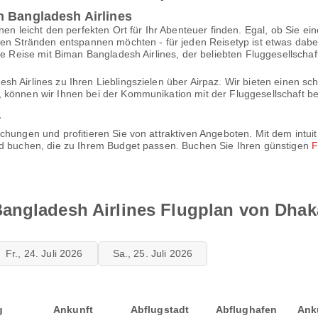
n Bangladesh Airlines
nen leicht den perfekten Ort für Ihr Abenteuer finden. Egal, ob Sie e
gen Stränden entspannen möchten - für jeden Reisetyp ist etwas dabei.
hre Reise mit Biman Bangladesh Airlines, der beliebten Fluggesellscha
sh Airlines zu Ihren Lieblingszielen über Airpaz. Wir bieten einen 
 können wir Ihnen bei der Kommunikation mit der Fluggesellschaft be
r
uchungen und profitieren Sie von attraktiven Angeboten. Mit dem int
nd buchen, die zu Ihrem Budget passen. Buchen Sie Ihren günstigen
F
angladesh Airlines Flugplan von Dhak
Fr., 24. Juli 2026
Sa., 25. Juli 2026
g
Ankunft
Abflugstadt
Abflughafen
Ank