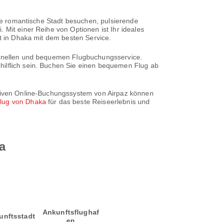
ine romantische Stadt besuchen, pulsierende
 Mit einer Reihe von Optionen ist Ihr ideales
ft in Dhaka mit dem besten Service.
schnellen und bequemen Flugbuchungsservice.
hilflich sein. Buchen Sie einen bequemen Flug ab
uitiven Online-Buchungssystem von Airpaz können
lug von Dhaka
für das beste Reiseerlebnis und
a
Ankunftsflughaf
unftsstadt
en