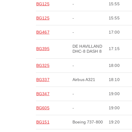
BG125
-
15:55
BG125
-
15:55
BG467
-
17:00
DE HAVILLAND
BG395
17:15
DHC-8 DASH 8
BG325
-
18:00
BG337
Airbus A321
18:10
BG347
-
19:00
BG605
-
19:00
BG151
Boeing 737-800
19:20