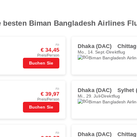
e besten Biman Bangladesh Airlines F
Ab
Dhaka (DAC)
Chitta
€ 34,45
Mo., 14. Sept.
Direktflug
Preis/Person
Biman Bangladesh Airli
Buchen Sie
Ab
Dhaka (DAC)
Sylhet 
€ 39,97
Mi., 29. Juli
Direktflug
Preis/Person
Biman Bangladesh Airli
Buchen Sie
Ab
Dhaka (DAC)
Chitta