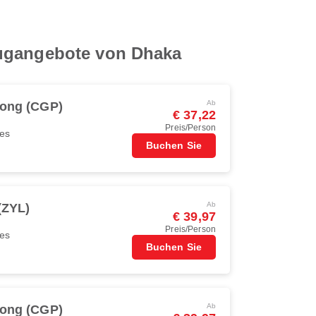
lugangebote von Dhaka
Ab
gong (CGP)
€ 37,22
Preis/Person
nes
Buchen Sie
Ab
(ZYL)
€ 39,97
Preis/Person
nes
Buchen Sie
Ab
gong (CGP)