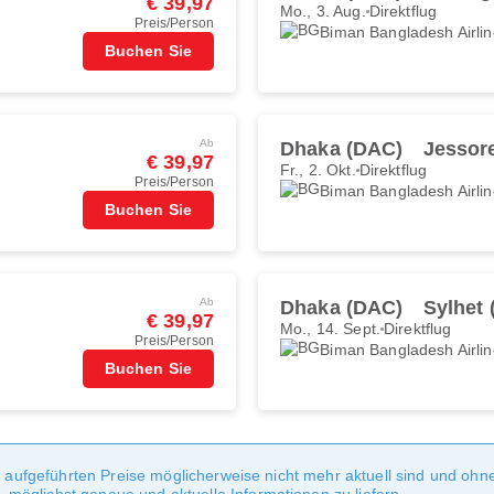
€ 39,97
Mo., 3. Aug.
Direktflug
Preis/Person
Biman Bangladesh Airli
Buchen Sie
Ab
Dhaka (DAC)
Jessor
€ 39,97
Fr., 2. Okt.
Direktflug
Preis/Person
Biman Bangladesh Airli
Buchen Sie
Ab
Dhaka (DAC)
Sylhet 
€ 39,97
Mo., 14. Sept.
Direktflug
Preis/Person
Biman Bangladesh Airli
Buchen Sie
te aufgeführten Preise möglicherweise nicht mehr aktuell sind und oh