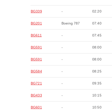
BG339
-
02:20
BG201
Boeing 787
07:40
BG611
-
07:45
BG591
-
08:00
BG591
-
08:00
BG584
-
08:25
BG721
-
09:35
BG433
-
10:15
BG601
-
10:50