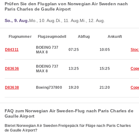
Prüfen Sie den Flugplan von Norwegian Air Sweden nach
Paris Charles de Gaulle Airport
So., 9. Aug.
Mo., 10. Aug.
Di., 11. Aug.
Mi., 12. Aug.
Flugnummer
Flugzeugmodell
Abflug
Ankunft
BOEING 737
D84311
07:25
10:05
Sto
MAX 8
BOEING 737
D83636
13:25
15:25
Cop
MAX 8
D83638
Boeing737800
19:20
21:20
Cop
FAQ zum Norwegian Air Sweden-Flug nach Paris Charles de
Gaulle Airport
Bietet Norwegian Air Sweden Freigepäck für Flüge nach Paris Charles
de Gaulle Airport?