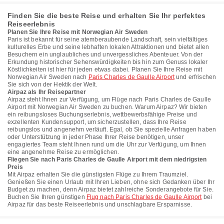
Finden Sie die beste Reise und erhalten Sie Ihr perfektes
Reiseerlebnis
Planen Sie Ihre Reise mit Norwegian Air Sweden
Paris ist bekannt für seine atemberaubende Landschaft, sein vielfältiges
kulturelles Erbe und seine lebhaften lokalen Attraktionen und bietet allen
Besuchern ein unglaubliches und unvergessliches Abenteuer. Von der
Erkundung historischer Sehenswürdigkeiten bis hin zum Genuss lokaler
Köstlichkeiten ist hier für jeden etwas dabei. Planen Sie Ihre Reise mit
Norwegian Air Sweden nach
Paris Charles de Gaulle Airport
und erfrischen
Sie sich von der Hektik der Welt.
Airpaz als Ihr Reisepartner
Airpaz steht Ihnen zur Verfügung, um Flüge nach Paris Charles de Gaulle
Airport mit Norwegian Air Sweden zu buchen. Warum Airpaz? Wir bieten
ein reibungsloses Buchungserlebnis, wettbewerbsfähige Preise und
exzellenten Kundensupport, um sicherzustellen, dass Ihre Reise
reibungslos und angenehm verläuft. Egal, ob Sie spezielle Anfragen haben
oder Unterstützung in jeder Phase Ihrer Reise benötigen, unser
engagiertes Team steht Ihnen rund um die Uhr zur Verfügung, um Ihnen
eine angenehme Reise zu ermöglichen.
Fliegen Sie nach Paris Charles de Gaulle Airport mit dem niedrigsten
Preis
Mit Airpaz erhalten Sie die günstigsten Flüge zu Ihrem Traumziel.
Genießen Sie einen Urlaub mit Ihren Lieben, ohne sich Gedanken über Ihr
Budget zu machen, denn Airpaz bietet zahlreiche Sonderangebote für Sie.
Buchen Sie Ihren günstigen
Flug nach Paris Charles de Gaulle Airport
bei
Airpaz für das beste Reiseerlebnis und unschlagbare Ersparnisse.