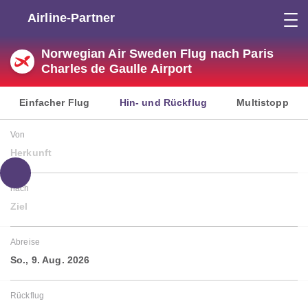
Airline-Partner
Norwegian Air Sweden Flug nach Paris
Charles de Gaulle Airport
Einfacher Flug
Hin- und Rückflug
Multistopp
Von
Herkunft
nach
Ziel
Abreise
So., 9. Aug. 2026
Rückflug