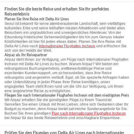
Finden Sie die beste Reise und erhalten Sie Ihr perfektes
Reiseerlebnis
Planen Sie Ihre Reise mit Delta Air Lines
Seoul ist bekannt für seine atemberaubende Landschaft, sein vielfältiges
kulturelles Erbe und seine lebhaften lokalen Attraktionen und bietet allen
Besuchern ein unglaubliches und unvergessliches Abenteuer. Von der
Erkundung historischer Sehenswürdigkeiten bis hin zum Genuss lokaler
Köstlichkeiten ist hier für jeden etwas dabei. Planen Sie Ihre Reise mit
Delta Air Lines nach
Internationaler Flughafen Incheon
und erfrischen Sie
sich von der Hektik der Welt.
Airpaz als Ihr Reisepartner
Airpaz steht Ihnen zur Verfügung, um Flüge nach Internationaler Flughafen
Incheon mit Delta Air Lines zu buchen. Warum Airpaz? Wir bieten ein
reibungsloses Buchungserlebnis, wettbewerbsfähige Preise und
exzellenten Kundensupport, um sicherzustellen, dass Ihre Reise
reibungslos und angenehm verläuft. Egal, ob Sie spezielle Anfragen haben
oder Unterstützung in jeder Phase Ihrer Reise benötigen, unser
engagiertes Team steht Ihnen rund um die Uhr zur Verfügung, um Ihnen
eine angenehme Reise zu ermöglichen.
Fliegen Sie nach Internationaler Flughafen Incheon mit dem niedrigsten Preis
Mit Airpaz erhalten Sie die günstigsten Flüge zu Ihrem Traumziel.
Genießen Sie einen Urlaub mit Ihren Lieben, ohne sich Gedanken über Ihr
Budget zu machen, denn Airpaz bietet zahlreiche Sonderangebote für Sie.
Buchen Sie Ihren günstigen
Flug nach Internationaler Flughafen Incheon
bei Airpaz für das beste Reiseerlebnis und unschlagbare Ersparnisse.
Prüfen Sie den Flugplan von Delta Air Lines nach Internationaler