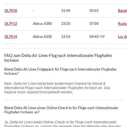
DL7858
-
21:40
05:05
Bang
DL7912
Airbus A380
23:20
07:00
Kuala
DL7834
Airbus A330
23:50
04:40
+1d
Los A
FAQ zum Delta Air Lines-Flug nach Internationaler Flughafen
Incheon
Bietet Delta Air Lines Freigepäck für Flüge nach Internationaler Flughafen
Incheon?
Nein, Delta Air Lines bietet kein kostenloses Gepäck für Inland &
International-Flüge nach Internationaler Flughafen Incheon an. Das
Gepäck muss separat hinzugekauft werden.
Bietet Delta Air Lines einen Online-Check-in für Flüge nach Internationaler
Flughafen Incheon an?
Ja, Delta Air Lines bietet Online-Check-in für Flüge nach Internationaler
Flughafen Incheon an, sodass Sie bequem über die Website oder App der