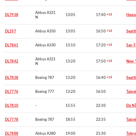
Airbus A321
DL7938
13:05
17:40
+1d
Hawai
N
DL197
Airbus A350
13:05
16:50
+1d
Seattl
DL7861
Airbus A330
13:10
17:20
+1d
San F
Airbus A321
DL7842
13:20
17:50
+1d
New 
N
DL7838
Boeing 787
13:20
16:40
+1d
Seattl
DL7776
Boeing 777
13:20
16:50
Taipei
DL7810
-
15:55
22:30
Đà N
DL7778
Boeing 787
18:55
22:35
Taipei
DL7888
Airbus A380
19:00
21:30
Toky