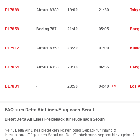
DL7888
Airbus A380
19:00
21:30
Toky
DL7858
Boeing 787
21:40
05:05
Bang
DL7912
Airbus A350
23:20
07:00
Kual
DL7854
Airbus A350
23:30
06:55
Bang
DL7834
-
23:50
04:40
+1d
Los 
FAQ zum Delta Air Lines-Flug nach Seoul
Bietet Delta Air Lines Freigepäck für Flüge nach Seoul?
Nein, Delta Air Lines bietet kein kostenloses Gepäck für Inland &
International Flüge nach Seoul an. Das Gepäck muss separat hinzugekauft
werden.