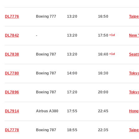
DL7776
Boeing 777
13:20
16:50
Taipe
DL7842
-
13:20
17:50
+1d
New 
DL7838
Boeing 787
13:20
16:40
+1d
Seatt
DL7780
Boeing 787
14:00
16:30
Toky
DL7896
Boeing 787
17:20
20:00
Toky
DL7914
Airbus A380
17:55
22:45
Hong
DL7778
Boeing 787
18:55
22:35
Taipe