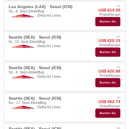
Los Angeles (LAX)
Seoul (ICN)
Ab
US$ 614.09
So., 6. Sept.
Direktflug
Preis/Person
Delta Air Lines
Buchen Sie
Seattle (SEA)
Seoul (ICN)
Ab
US$ 620.15
Di., 15. Sept.
Direktflug
Preis/Person
Delta Air Lines
Buchen Sie
Seattle (SEA)
Seoul (ICN)
Ab
US$ 620.68
So., 6. Sept.
Direktflug
Preis/Person
Delta Air Lines
Buchen Sie
Seattle (SEA)
Seoul (ICN)
Ab
US$ 662.74
Do., 17. Sept.
Direktflug
Preis/Person
Delta Air Lines
Buchen Sie
Seattle (SEA)
Seoul (ICN)
Ab