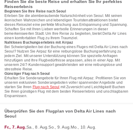
Finden Sie die beste Reise und erhalten Sie Ihr perfektes
Reiseerlebnis
Beginnen Sie Ihre Reise nach Seoul
Erleben Sie die atemberaubende Naturschönheit von Seoul. Mit seinen
ikonischen Wahrzeichen und lebendigen Touristenattraktionen bietet
dieses Reiseziel eine perfekte Mischung aus Entspannung und Spannung.
Schaffen Sie mit Ihren Lieben wertvolle Erinnerungen in dieser
bemerkenswerten Stadt. Um Ihre Reise zu begleiten, bietet Delta Air Lines
einen komfortablen Flug zu Ihrem Traumziel.
Nahtloses Buchungserlebnis mit Airpaz
Bei Schwierigkeiten bei der Buchung eines Fluges mit Delta Air Lines nach
Seoul? Nutzen Sie Airpaz für eine reibungslose Buchungserfahrung zu
jedem Ziel. Mit unserer Unterstützung können Sie spezielle Anfragen
hinzufügen und Ihre Flugbedürfnisse anpassen, alles in einer App. Mit
unserem 24/7-Kundensupport gewährleisten wir eine reibungslose und
stressfreie Reise.
Günstiger Flug nach Seoul
Erhalten Sie Sonderangebote für Ihren Flug mit Airpaz. Profitieren Sie von
unseren exklusiven Sonderangeboten voller spannender Angebote und
starten Sie Ihren
Flug nach Seoul
mit Zuversicht und Leichtigkeit! Buchen
Sie Ihren günstigen Flug mit dem besten Reiseerlebnis und unschlagbaren
Ersparnissen.
Überprüfen Sie den Flugplan von Delta Air Lines nach
Seoul
Fr., 7. Aug.
Sa., 8. Aug.
So., 9. Aug.
Mo., 10. Aug.