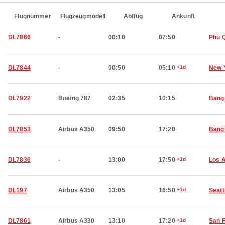
Flugnummer
Flugzeugmodell
Abflug
Ankunft
DL7866
-
00:10
07:50
Phu 
DL7844
-
00:50
05:10
+1d
New 
DL7922
Boeing 787
02:35
10:15
Bang
DL7853
Airbus A350
09:50
17:20
Bang
DL7836
-
13:00
17:50
+1d
Los 
DL197
Airbus A350
13:05
16:50
+1d
Seatt
DL7861
Airbus A330
13:10
17:20
+1d
San 