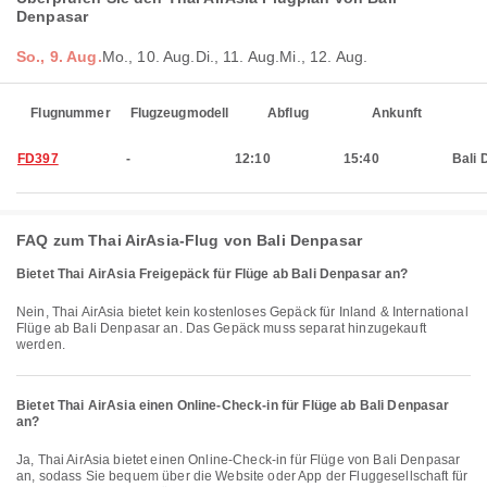
Denpasar
So., 9. Aug.
Mo., 10. Aug.
Di., 11. Aug.
Mi., 12. Aug.
Flugnummer
Flugzeugmodell
Abflug
Ankunft
FD397
-
12:10
15:40
Bali 
FAQ zum Thai AirAsia-Flug von Bali Denpasar
Bietet Thai AirAsia Freigepäck für Flüge ab Bali Denpasar an?
Nein, Thai AirAsia bietet kein kostenloses Gepäck für Inland & International
Flüge ab Bali Denpasar an. Das Gepäck muss separat hinzugekauft
werden.
Bietet Thai AirAsia einen Online-Check-in für Flüge ab Bali Denpasar
an?
Ja, Thai AirAsia bietet einen Online-Check-in für Flüge von Bali Denpasar
an, sodass Sie bequem über die Website oder App der Fluggesellschaft für