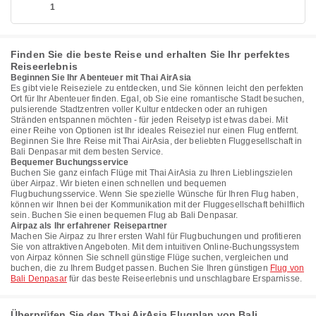
1
Finden Sie die beste Reise und erhalten Sie Ihr perfektes
Reiseerlebnis
Beginnen Sie Ihr Abenteuer mit Thai AirAsia
Es gibt viele Reiseziele zu entdecken, und Sie können leicht den perfekten
Ort für Ihr Abenteuer finden. Egal, ob Sie eine romantische Stadt besuchen,
pulsierende Stadtzentren voller Kultur entdecken oder an ruhigen
Stränden entspannen möchten - für jeden Reisetyp ist etwas dabei. Mit
einer Reihe von Optionen ist Ihr ideales Reiseziel nur einen Flug entfernt.
Beginnen Sie Ihre Reise mit Thai AirAsia, der beliebten Fluggesellschaft in
Bali Denpasar mit dem besten Service.
Bequemer Buchungsservice
Buchen Sie ganz einfach Flüge mit Thai AirAsia zu Ihren Lieblingszielen
über Airpaz. Wir bieten einen schnellen und bequemen
Flugbuchungsservice. Wenn Sie spezielle Wünsche für Ihren Flug haben,
können wir Ihnen bei der Kommunikation mit der Fluggesellschaft behilflich
sein. Buchen Sie einen bequemen Flug ab Bali Denpasar.
Airpaz als Ihr erfahrener Reisepartner
Machen Sie Airpaz zu Ihrer ersten Wahl für Flugbuchungen und profitieren
Sie von attraktiven Angeboten. Mit dem intuitiven Online-Buchungssystem
von Airpaz können Sie schnell günstige Flüge suchen, vergleichen und
buchen, die zu Ihrem Budget passen. Buchen Sie Ihren günstigen
Flug von
Bali Denpasar
für das beste Reiseerlebnis und unschlagbare Ersparnisse.
Überprüfen Sie den Thai AirAsia Flugplan von Bali