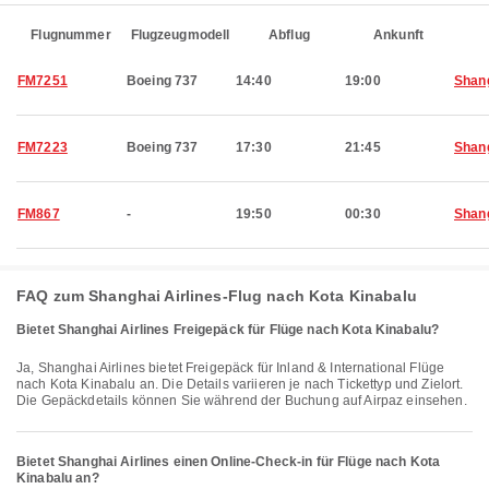
Flugnummer
Flugzeugmodell
Abflug
Ankunft
FM7251
Boeing 737
14:40
19:00
Shan
FM7223
Boeing 737
17:30
21:45
Shan
FM867
-
19:50
00:30
Shan
FAQ zum Shanghai Airlines-Flug nach Kota Kinabalu
Bietet Shanghai Airlines Freigepäck für Flüge nach Kota Kinabalu?
Ja, Shanghai Airlines bietet Freigepäck für Inland & International Flüge
nach Kota Kinabalu an. Die Details variieren je nach Tickettyp und Zielort.
Die Gepäckdetails können Sie während der Buchung auf Airpaz einsehen.
Bietet Shanghai Airlines einen Online-Check-in für Flüge nach Kota
Kinabalu an?