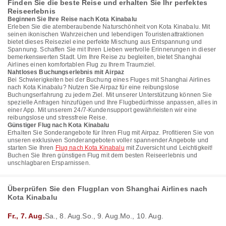
Finden Sie die beste Reise und erhalten Sie Ihr perfektes
Reiseerlebnis
Beginnen Sie Ihre Reise nach Kota Kinabalu
Erleben Sie die atemberaubende Naturschönheit von Kota Kinabalu. Mit
seinen ikonischen Wahrzeichen und lebendigen Touristenattraktionen
bietet dieses Reiseziel eine perfekte Mischung aus Entspannung und
Spannung. Schaffen Sie mit Ihren Lieben wertvolle Erinnerungen in dieser
bemerkenswerten Stadt. Um Ihre Reise zu begleiten, bietet Shanghai
Airlines einen komfortablen Flug zu Ihrem Traumziel.
Nahtloses Buchungserlebnis mit Airpaz
Bei Schwierigkeiten bei der Buchung eines Fluges mit Shanghai Airlines
nach Kota Kinabalu? Nutzen Sie Airpaz für eine reibungslose
Buchungserfahrung zu jedem Ziel. Mit unserer Unterstützung können Sie
spezielle Anfragen hinzufügen und Ihre Flugbedürfnisse anpassen, alles in
einer App. Mit unserem 24/7-Kundensupport gewährleisten wir eine
reibungslose und stressfreie Reise.
Günstiger Flug nach Kota Kinabalu
Erhalten Sie Sonderangebote für Ihren Flug mit Airpaz. Profitieren Sie von
unseren exklusiven Sonderangeboten voller spannender Angebote und
starten Sie Ihren
Flug nach Kota Kinabalu
mit Zuversicht und Leichtigkeit!
Buchen Sie Ihren günstigen Flug mit dem besten Reiseerlebnis und
unschlagbaren Ersparnissen.
Überprüfen Sie den Flugplan von Shanghai Airlines nach
Kota Kinabalu
Fr., 7. Aug.
Sa., 8. Aug.
So., 9. Aug.
Mo., 10. Aug.