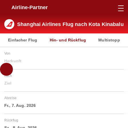
Airline-Partner
Shanghai Airlines Flug nach Kota Kinabalu
Einfacher Flug
Hin- und Rückflug
Multistopp
Von
Herkunft
nach
Ziel
Abreise
Fr., 7. Aug. 2026
Rückflug
Sa., 8. Aug. 2026