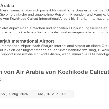
 Arabia
ah ein Traumziel, das sich perfekt für gemütliche Spaziergänge, de
ie eine einfache und angenehme Reise mit Freunden und Familie. Um 
e von Kozhikode Calicut International Airport bis Sharjah International 
bietet Airpaz einen einfachen und schnellen Flugbuchungsservice an.
it nur einem Klick erleben Sie den besten und unvergesslichsten Flug 
jah International Airport
International Airport nach Sharjah International Airport an einem Ort
100 lokalen Zahlungsmethoden ab, darunter Banküberweisung, E-Walle
Support rund um die Uhr kontaktieren, wann immer Sie Hilfe benötig
 von Air Arabia von Kozhikode Calicut 
t
So., 9. Aug. 2026
Mo., 10. Aug. 2026