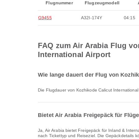
Flugnummer
Flugzeugmodell
G9455
A32I-174Y
04:15
FAQ zum Air Arabia Flug von
International Airport
Wie lange dauert der Flug von Kozhiko
Die Flugdauer von Kozhikode Calicut International
Bietet Air Arabia Freigepäck für Flüg
Ja, Air Arabia bietet Freigepäck für Inland & International Flüge von Kozhikode Calicut International Airport nach Sharjah International Airport an. Die Details variieren je
nach Tickettyp und Reiseziel. Die Gepäckdetails 