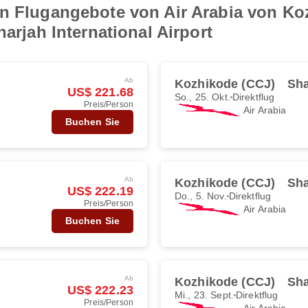
en Flugangebote von Air Arabia von Ko
harjah International Airport
Ab
Kozhikode (CCJ)
Sha
US$ 221.68
So., 25. Okt.
Direktflug
Preis/Person
Air Arabia
Buchen Sie
Ab
Kozhikode (CCJ)
Sha
US$ 222.19
Do., 5. Nov.
Direktflug
Preis/Person
Air Arabia
Buchen Sie
Ab
Kozhikode (CCJ)
Sha
US$ 222.23
Mi., 23. Sept.
Direktflug
Preis/Person
Air Arabia