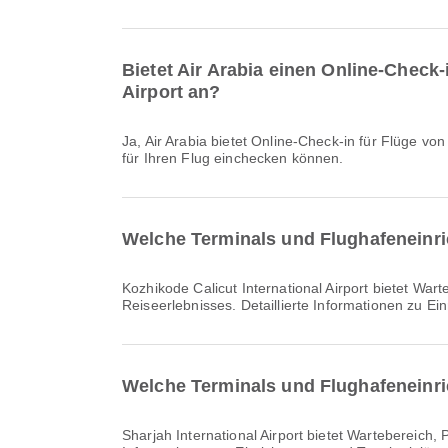
Bietet Air Arabia einen Online-Check-
Airport an?
Ja, Air Arabia bietet Online-Check-in für Flüge von Kozhikode Calicut International Airport nach Sharjah International Airport an, sodass Sie bequem über unsere Plattform
für Ihren Flug einchecken können.
Welche Terminals und Flughafen­einri
Kozhikode Calicut International Airport bietet Wartebereich, Klinik und Apotheken, Shuttlebus sowie viele weitere Annehmlichkeiten zur Verbesserung Ihres
Reiseerlebnisses. Detaillierte Informationen zu E
Welche Terminals und Flughafen­einri
Sharjah International Airport bietet Wartebereich, Parkplätze, Rollstuhl sowie viele weitere Annehmlichkeiten zur Verbesserung Ihres Reiseerlebnisses. Detaillierte