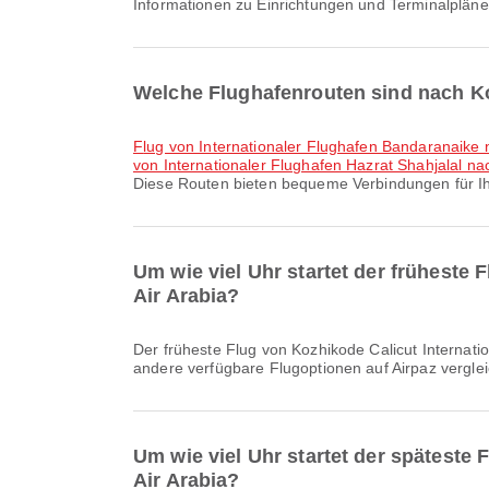
Informationen zu Einrichtungen und Terminalpläne
Welche Flughafenrouten sind nach Koz
Flug von Internationaler Flughafen Bandaranaike n
von Internationaler Flughafen Hazrat Shahjalal nac
Diese Routen bieten bequeme Verbindungen für Ih
Um wie viel Uhr startet der früheste 
Air Arabia?
Der früheste Flug von Kozhikode Calicut International Airport nach Sharjah International Airport mit Air Arabia startet um 03:40. Sie können diesen Flugplan einsehen und
andere verfügbare Flugoptionen auf Airpaz vergle
Um wie viel Uhr startet der späteste 
Air Arabia?