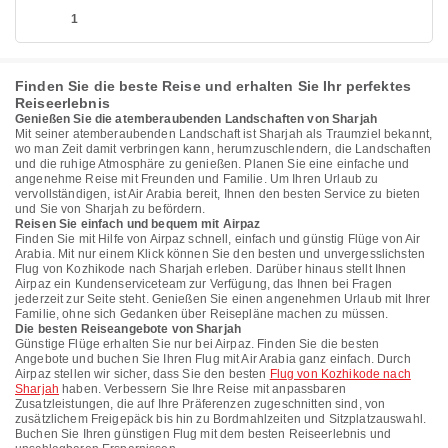
1
Finden Sie die beste Reise und erhalten Sie Ihr perfektes
Reiseerlebnis
Genießen Sie die atemberaubenden Landschaften von Sharjah
Mit seiner atemberaubenden Landschaft ist Sharjah als Traumziel bekannt,
wo man Zeit damit verbringen kann, herumzuschlendern, die Landschaften
und die ruhige Atmosphäre zu genießen. Planen Sie eine einfache und
angenehme Reise mit Freunden und Familie. Um Ihren Urlaub zu
vervollständigen, ist Air Arabia bereit, Ihnen den besten Service zu bieten
und Sie von Sharjah zu befördern.
Reisen Sie einfach und bequem mit Airpaz
Finden Sie mit Hilfe von Airpaz schnell, einfach und günstig Flüge von Air
Arabia. Mit nur einem Klick können Sie den besten und unvergesslichsten
Flug von Kozhikode nach Sharjah erleben. Darüber hinaus stellt Ihnen
Airpaz ein Kundenserviceteam zur Verfügung, das Ihnen bei Fragen
jederzeit zur Seite steht. Genießen Sie einen angenehmen Urlaub mit Ihrer
Familie, ohne sich Gedanken über Reisepläne machen zu müssen.
Die besten Reiseangebote von Sharjah
Günstige Flüge erhalten Sie nur bei Airpaz. Finden Sie die besten
Angebote und buchen Sie Ihren Flug mit Air Arabia ganz einfach. Durch
Airpaz stellen wir sicher, dass Sie den besten
Flug von Kozhikode nach
Sharjah
haben. Verbessern Sie Ihre Reise mit anpassbaren
Zusatzleistungen, die auf Ihre Präferenzen zugeschnitten sind, von
zusätzlichem Freigepäck bis hin zu Bordmahlzeiten und Sitzplatzauswahl.
Buchen Sie Ihren günstigen Flug mit dem besten Reiseerlebnis und