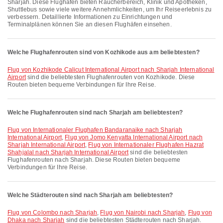
Sharjah. Diese Flughäfen bieten Raucherbereich, Klinik und Apotheken,
Shuttlebus sowie viele weitere Annehmlichkeiten, um Ihr Reiseerlebnis zu
verbessern. Detaillierte Informationen zu Einrichtungen und
Terminalplänen können Sie an diesen Flughäfen einsehen.
Welche Flughafenrouten sind von Kozhikode aus am beliebtesten?
Flug von Kozhikode Calicut International Airport nach Sharjah International
Airport
sind die beliebtesten Flughafenrouten von Kozhikode. Diese
Routen bieten bequeme Verbindungen für Ihre Reise.
Welche Flughafenrouten sind nach Sharjah am beliebtesten?
Flug von Internationaler Flughafen Bandaranaike nach Sharjah
International Airport
,
Flug von Jomo Kenyatta International Airport nach
Sharjah International Airport
,
Flug von Internationaler Flughafen Hazrat
Shahjalal nach Sharjah International Airport
sind die beliebtesten
Flughafenrouten nach Sharjah. Diese Routen bieten bequeme
Verbindungen für Ihre Reise.
Welche Städterouten sind nach Sharjah am beliebtesten?
Flug von Colombo nach Sharjah
,
Flug von Nairobi nach Sharjah
,
Flug von
Dhaka nach Sharjah
sind die beliebtesten Städterouten nach Sharjah.