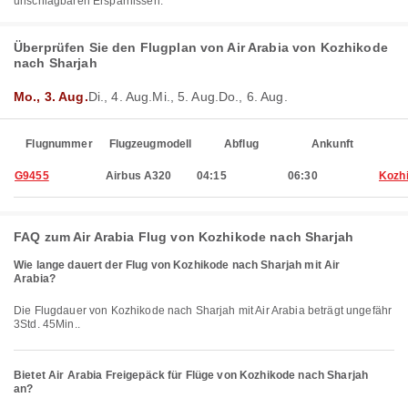
unschlagbaren Ersparnissen.
Überprüfen Sie den Flugplan von Air Arabia von Kozhikode
nach Sharjah
Mo., 3. Aug.
Di., 4. Aug.
Mi., 5. Aug.
Do., 6. Aug.
Flugnummer
Flugzeugmodell
Abflug
Ankunft
G9455
Airbus A320
04:15
06:30
Kozh
FAQ zum Air Arabia Flug von Kozhikode nach Sharjah
Wie lange dauert der Flug von Kozhikode nach Sharjah mit Air
Arabia?
Die Flugdauer von Kozhikode nach Sharjah mit Air Arabia beträgt ungefähr
3Std. 45Min..
Bietet Air Arabia Freigepäck für Flüge von Kozhikode nach Sharjah
an?