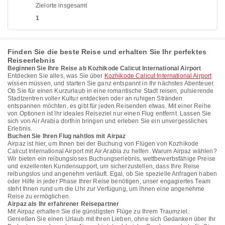
Zielorte insgesamt
1
Finden Sie die beste Reise und erhalten Sie Ihr perfektes
Reiseerlebnis
Beginnen Sie Ihre Reise ab Kozhikode Calicut International Airport
Entdecken Sie alles, was Sie über
Kozhikode Calicut International Airport
wissen müssen, und starten Sie ganz entspannt in Ihr nächstes Abenteuer.
Ob Sie für einen Kurzurlaub in eine romantische Stadt reisen, pulsierende
Stadtzentren voller Kultur entdecken oder an ruhigen Stränden
entspannen möchten, es gibt für jeden Reisenden etwas. Mit einer Reihe
von Optionen ist Ihr ideales Reiseziel nur einen Flug entfernt. Lassen Sie
sich von Air Arabia dorthin bringen und erleben Sie ein unvergessliches
Erlebnis.
Buchen Sie Ihren Flug nahtlos mit Airpaz
Airpaz ist hier, um Ihnen bei der Buchung von Flügen von Kozhikode
Calicut International Airport mit Air Arabia zu helfen. Warum Airpaz wählen?
Wir bieten ein reibungsloses Buchungserlebnis, wettbewerbsfähige Preise
und exzellenten Kundensupport, um sicherzustellen, dass Ihre Reise
reibungslos und angenehm verläuft. Egal, ob Sie spezielle Anfragen haben
oder Hilfe in jeder Phase Ihrer Reise benötigen, unser engagiertes Team
steht Ihnen rund um die Uhr zur Verfügung, um Ihnen eine angenehme
Reise zu ermöglichen.
Airpaz als Ihr erfahrener Reisepartner
Mit Airpaz erhalten Sie die günstigsten Flüge zu Ihrem Traumziel.
Genießen Sie einen Urlaub mit Ihren Lieben, ohne sich Gedanken über Ihr