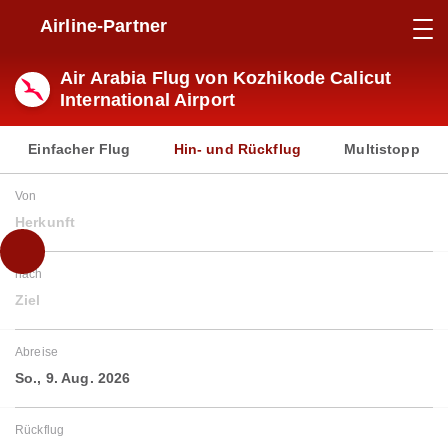
Airline-Partner
Air Arabia Flug von Kozhikode Calicut
International Airport
Einfacher Flug
Hin- und Rückflug
Multistopp
Von
Herkunft
nach
Ziel
Abreise
So., 9. Aug. 2026
Rückflug