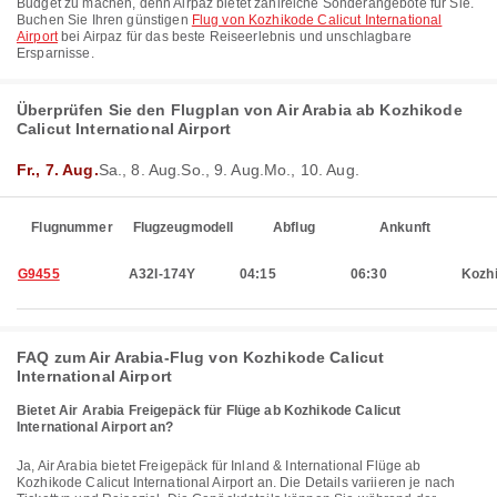
Budget zu machen, denn Airpaz bietet zahlreiche Sonderangebote für Sie.
Buchen Sie Ihren günstigen
Flug von Kozhikode Calicut International
Airport
bei Airpaz für das beste Reiseerlebnis und unschlagbare
Ersparnisse.
Überprüfen Sie den Flugplan von Air Arabia ab Kozhikode
Calicut International Airport
Fr., 7. Aug.
Sa., 8. Aug.
So., 9. Aug.
Mo., 10. Aug.
Flugnummer
Flugzeugmodell
Abflug
Ankunft
G9455
A32I-174Y
04:15
06:30
Kozh
FAQ zum Air Arabia-Flug von Kozhikode Calicut
International Airport
Bietet Air Arabia Freigepäck für Flüge ab Kozhikode Calicut
International Airport an?
Ja, Air Arabia bietet Freigepäck für Inland & International Flüge ab
Kozhikode Calicut International Airport an. Die Details variieren je nach