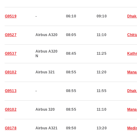
G9519
-
06:10
09:10
Dhak
G9527
Airbus A320
08:05
11:10
Chitt
Airbus A320
G9537
08:45
11:25
Kath
N
G9102
Airbus 321
08:55
11:20
Man
G9513
-
08:55
11:55
Dhak
G9102
Airbus 320
08:55
11:10
Man
G9178
Airbus A321
09:50
13:20
Medi