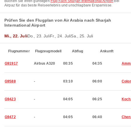
Buchen Sie Ihren günstigen
Flug nach Sharjah International Airport
bei
Airpaz für das beste Reiseerlebnis und unschlagbare Ersparnisse.
Prüfen Sie den Flugplan von Air Arabia nach Sharjah
International Airport
Mi., 22. Juli
Do., 23. Juli
Fr., 24. Juli
Sa., 25. Juli
Flugnummer
Flugzeugmodell
Abflug
Ankunft
G91917
Airbus A320
00:35
04:35
Amm
G9588
-
03:10
06:00
Colo
G9423
-
04:05
06:25
Koch
G9472
-
04:05
06:40
Chen