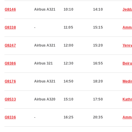
G9146
Airbus A321
10:10
14:10
Jedd
G9338
-
11:05
15:15
Amm
G9247
Airbus A321
12:00
15:20
Yere
G9386
Airbus 321
12:30
16:55
Beiru
G9176
Airbus A321
14:50
18:20
Medi
G9533
Airbus A320
15:10
17:50
Kath
G9336
-
16:25
20:35
Amm