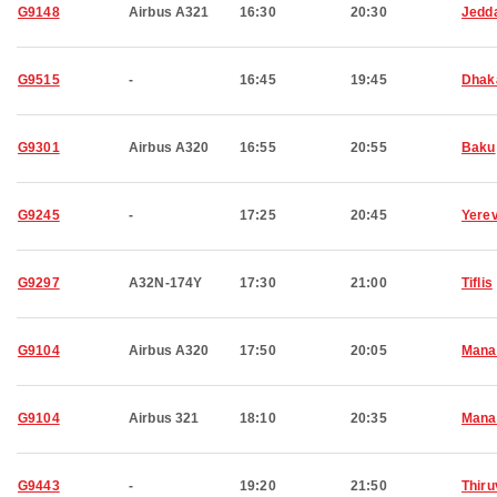
G9148
Airbus A321
16:30
20:30
Jedd
G9515
-
16:45
19:45
Dhak
G9301
Airbus A320
16:55
20:55
Baku
G9245
-
17:25
20:45
Yere
G9297
A32N-174Y
17:30
21:00
Tiflis
G9104
Airbus A320
17:50
20:05
Man
G9104
Airbus 321
18:10
20:35
Man
G9443
-
19:20
21:50
Thir