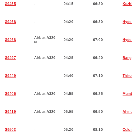
G9455
-
04:15
06:30
Kozh
G9468
-
04:20
06:30
Hyde
Airbus A320
G9468
04:20
07:00
Hyde
N
G9497
Airbus A320
04:25
06:40
Bang
G9449
-
04:40
07:10
Thir
G9406
Airbus A320
04:55
06:25
Mumb
G9419
Airbus A320
05:05
06:50
Ahme
G9503
-
05:20
08:10
Colo