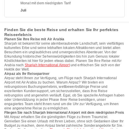
Monat mit dem niedrigsten Tarif
Juli
Finden Sie die beste Reise und erhalten Sie Ihr perfektes
Reiseerlebnis
Planen Sie Ihre Reise mit Air Arabia
Sharjah ist bekannt für seine atemberaubende Landschaft, sein vielfältiges
kulturelles Erbe und seine lebhaften lokalen Attraktionen und bietet allen
Besuchern ein unglaubliches und unvergessliches Abenteuer. Von der
Erkundung historischer Sehenswürdigkeiten bis hin zum Genuss lokaler
Köstlichkeiten ist hier für jeden etwas dabei. Planen Sie Ihre Reise mit Air
Arabia nach
Sharjah International Airport
und erfrischen Sie sich von der
Hektik der Welt.
Airpaz als Ihr Reisepartner
Airpaz steht Ihnen zur Verfügung, um Flüge nach Sharjah International
Airport mit Air Arabia zu buchen. Warum Airpaz? Wir bieten ein
reibungsloses Buchungserlebnis, wettbewerbsfähige Preise und
exzellenten Kundensupport, um sicherzustellen, dass Ihre Reise
reibungslos und angenehm verläuft. Egal, ob Sie spezielle Anfragen haben
oder Unterstützung in jeder Phase Ihrer Reise benötigen, unser
engagiertes Team steht Ihnen rund um die Uhr zur Verfügung, um Ihnen
eine angenehme Reise zu ermöglichen.
Fliegen Sie nach Sharjah International Airport mit dem niedrigsten Preis
Mit Airpaz erhalten Sie die günstigsten Flüge zu Ihrem Traumziel.
Genießen Sie einen Urlaub mit Ihren Lieben, ohne sich Gedanken über Ihr
Budget zu machen, denn Airpaz bietet zahlreiche Sonderangebote für Sie.