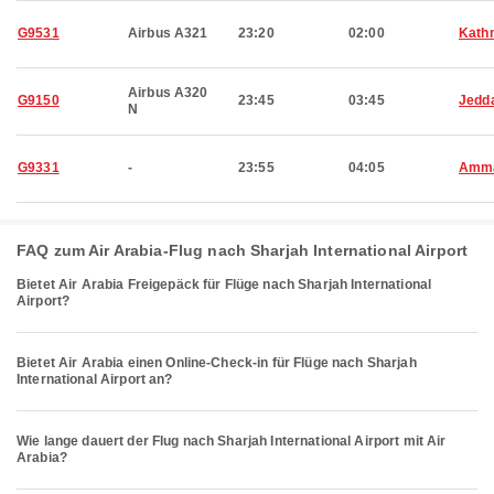
G9531
Airbus A321
23:20
02:00
Kath
Airbus A320
G9150
23:45
03:45
Jedd
N
G9331
-
23:55
04:05
Amm
FAQ zum Air Arabia-Flug nach Sharjah International Airport
Bietet Air Arabia Freigepäck für Flüge nach Sharjah International
Airport?
Bietet Air Arabia einen Online-Check-in für Flüge nach Sharjah
International Airport an?
Wie lange dauert der Flug nach Sharjah International Airport mit Air
Arabia?