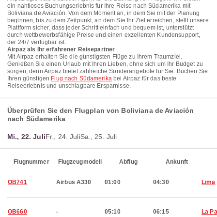
ein nahtloses Buchungserlebnis für Ihre Reise nach Südamerika mit
Boliviana de Aviación. Von dem Moment an, in dem Sie mit der Planung
beginnen, bis zu dem Zeitpunkt, an dem Sie Ihr Ziel erreichen, stellt unsere
Plattform sicher, dass jeder Schritt einfach und bequem ist, unterstützt
durch wettbewerbsfähige Preise und einen exzellenten Kundensupport,
der 24/7 verfügbar ist.
Airpaz als Ihr erfahrener Reisepartner
Mit Airpaz erhalten Sie die günstigsten Flüge zu Ihrem Traumziel.
Genießen Sie einen Urlaub mit Ihren Lieben, ohne sich um Ihr Budget zu
sorgen, denn Airpaz bietet zahlreiche Sonderangebote für Sie. Buchen Sie
Ihren günstigen
Flug nach Südamerika
bei Airpaz für das beste
Reiseerlebnis und unschlagbare Ersparnisse.
Überprüfen Sie den Flugplan von Boliviana de Aviación
nach Südamerika
Mi., 22. Juli
Fr., 24. Juli
Sa., 25. Juli
Flugnummer
Flugzeugmodell
Abflug
Ankunft
OB741
Airbus A330
01:00
04:30
Lima
OB660
-
05:10
06:15
La P