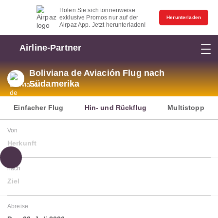
Holen Sie sich tonnenweise
exklusive Promos nur auf der
Herunterladen
Airpaz App. Jetzt herunterladen!
Airline-Partner
Boliviana de Aviación Flug nach
Südamerika
Einfacher Flug
Hin- und Rückflug
Multistopp
Von
Herkunft
nach
Ziel
Abreise