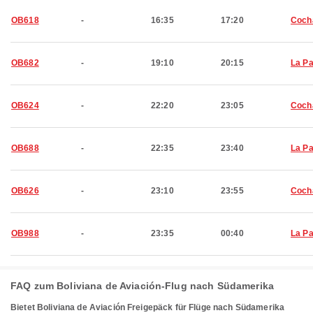
OB618
-
16:35
17:20
Coch
OB682
-
19:10
20:15
La P
OB624
-
22:20
23:05
Coch
OB688
-
22:35
23:40
La P
OB626
-
23:10
23:55
Coch
OB988
-
23:35
00:40
La P
FAQ zum Boliviana de Aviación-Flug nach Südamerika
Bietet Boliviana de Aviación Freigepäck für Flüge nach Südamerika