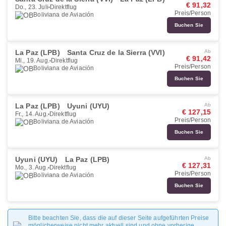
€ 91,32
Do., 23. Juli
Direktflug
Preis/Person
Boliviana de Aviación
Buchen Sie
La Paz (LPB)
Santa Cruz de la Sierra (VVI)
Ab
€ 91,42
Mi., 19. Aug.
Direktflug
Preis/Person
Boliviana de Aviación
Buchen Sie
La Paz (LPB)
Uyuni (UYU)
Ab
€ 127,15
Fr., 14. Aug.
Direktflug
Preis/Person
Boliviana de Aviación
Buchen Sie
Uyuni (UYU)
La Paz (LPB)
Ab
€ 127,31
Mo., 3. Aug.
Direktflug
Preis/Person
Boliviana de Aviación
Buchen Sie
Bitte beachten Sie, dass die auf dieser Seite aufgeführten Preise
möglicherweise nicht mehr aktuell sind und ohne vorherige