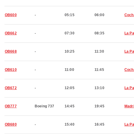
OB600
-
05:15
06:00
Coch
OB662
-
07:30
08:35
La P
OB668
-
10:25
11:30
La P
OB610
-
11:00
11:45
Coch
OB672
-
12:05
13:10
La P
OB777
Boeing 737
14:45
19:45
Madr
OB680
-
15:40
16:45
La P