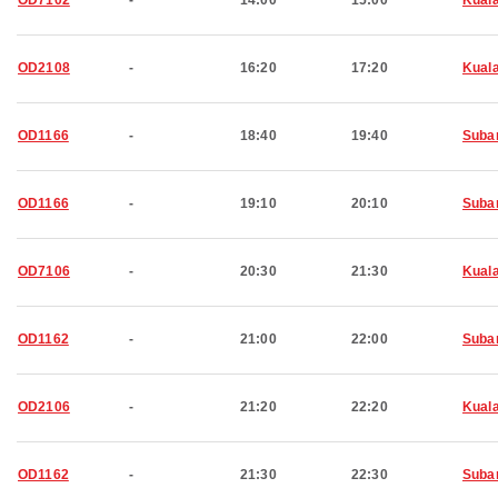
OD7102
-
14:00
15:00
Kual
OD2108
-
16:20
17:20
Kual
OD1166
-
18:40
19:40
Suba
OD1166
-
19:10
20:10
Suba
OD7106
-
20:30
21:30
Kual
OD1162
-
21:00
22:00
Suba
OD2106
-
21:20
22:20
Kual
OD1162
-
21:30
22:30
Suba