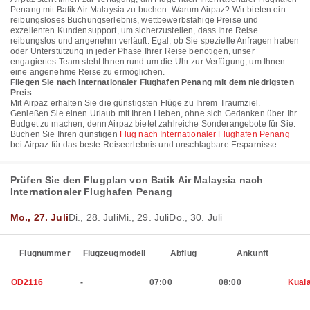
Penang mit Batik Air Malaysia zu buchen. Warum Airpaz? Wir bieten ein
reibungsloses Buchungserlebnis, wettbewerbsfähige Preise und
exzellenten Kundensupport, um sicherzustellen, dass Ihre Reise
reibungslos und angenehm verläuft. Egal, ob Sie spezielle Anfragen haben
oder Unterstützung in jeder Phase Ihrer Reise benötigen, unser
engagiertes Team steht Ihnen rund um die Uhr zur Verfügung, um Ihnen
eine angenehme Reise zu ermöglichen.
Fliegen Sie nach Internationaler Flughafen Penang mit dem niedrigsten
Preis
Mit Airpaz erhalten Sie die günstigsten Flüge zu Ihrem Traumziel.
Genießen Sie einen Urlaub mit Ihren Lieben, ohne sich Gedanken über Ihr
Budget zu machen, denn Airpaz bietet zahlreiche Sonderangebote für Sie.
Buchen Sie Ihren günstigen
Flug nach Internationaler Flughafen Penang
bei Airpaz für das beste Reiseerlebnis und unschlagbare Ersparnisse.
Prüfen Sie den Flugplan von Batik Air Malaysia nach
Internationaler Flughafen Penang
Mo., 27. Juli
Di., 28. Juli
Mi., 29. Juli
Do., 30. Juli
Flugnummer
Flugzeugmodell
Abflug
Ankunft
OD2116
-
07:00
08:00
Kual