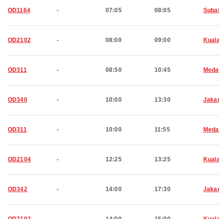
OD1164
-
07:05
08:05
Suba
OD2102
-
08:00
09:00
Kual
OD311
-
08:50
10:45
Meda
OD340
-
10:00
13:30
Jaka
OD311
-
10:00
11:55
Meda
OD2104
-
12:25
13:25
Kual
OD342
-
14:00
17:30
Jaka