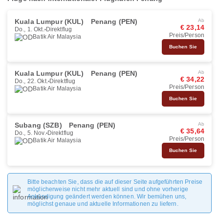
Kuala Lumpur (KUL)
Penang (PEN)
Ab
€ 23,14
Do., 1. Okt.
Direktflug
Preis/Person
Batik Air Malaysia
Buchen Sie
Kuala Lumpur (KUL)
Penang (PEN)
Ab
€ 34,22
Do., 22. Okt.
Direktflug
Preis/Person
Batik Air Malaysia
Buchen Sie
Subang (SZB)
Penang (PEN)
Ab
€ 35,64
Do., 5. Nov.
Direktflug
Preis/Person
Batik Air Malaysia
Buchen Sie
Bitte beachten Sie, dass die auf dieser Seite aufgeführten Preise
möglicherweise nicht mehr aktuell sind und ohne vorherige
Ankündigung geändert werden können. Wir bemühen uns,
möglichst genaue und aktuelle Informationen zu liefern.