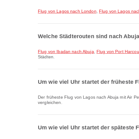
Flug von Lagos nach London
,
Flug von Lagos na
Welche Städterouten sind nach Abuja
Flug von Ibadan nach Abuja
,
Flug von Port Harcou
Städten.
Um wie viel Uhr startet der früheste
Der früheste Flug von Lagos nach Abuja mit Air Peace startet um 06:30. Sie können diesen Flugplan einsehen und andere verfügbare Flugoptionen auf Airpaz
vergleichen.
Um wie viel Uhr startet der späteste