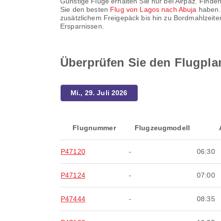
Günstige Flüge erhalten Sie nur bei Airpaz. Finden
Sie den besten
Flug von Lagos nach Abuja
haben. 
zusätzlichem Freigepäck bis hin zu Bordmahlzeite
Ersparnissen.
Überprüfen Sie den Flugpla
Mi., 29. Juli 2026
Flugnummer
Flugzeugmodell
P47120
-
06:30
P47124
-
07:00
P47444
-
08:35