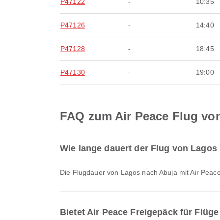
P47122
-
10:35
P47126
-
14:40
P47128
-
18:45
P47130
-
19:00
FAQ zum Air Peace Flug vo
Wie lange dauert der Flug von Lagos
Die Flugdauer von Lagos nach Abuja mit Air Peac
Bietet Air Peace Freigepäck für Flüg