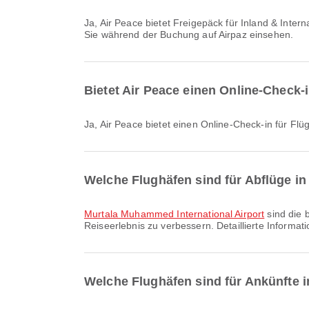
Ja, Air Peace bietet Freigepäck für Inland & International Flüge von Lagos nach Abuja an. Die Details variieren je nach Tickettyp und Reiseziel. Die Gepäckdetails können
Sie während der Buchung auf Airpaz einsehen.
Bietet Air Peace einen Online-Check-
Ja, Air Peace bietet einen Online-Check-in für F
Welche Flughäfen sind für Abflüge i
Murtala Muhammed International Airport
sind die 
Reiseerlebnis zu verbessern. Detaillierte Inform
Welche Flughäfen sind für Ankünfte i