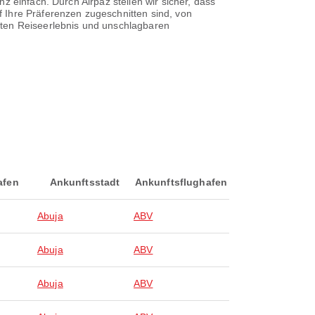
z einfach. Durch Airpaz stellen wir sicher, dass
 Ihre Präferenzen zugeschnitten sind, von
sten Reiseerlebnis und unschlagbaren
afen
Ankunftsstadt
Ankunftsflughafen
Abuja
ABV
Abuja
ABV
Abuja
ABV