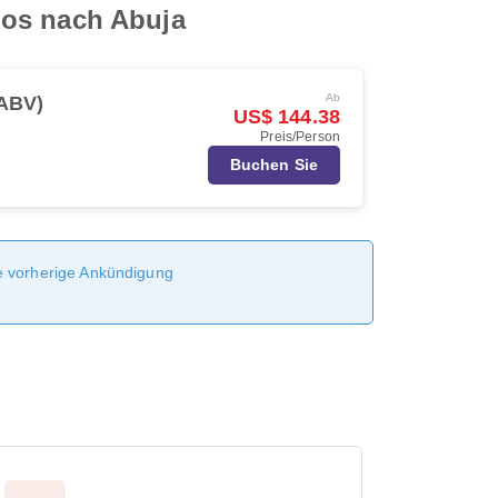
gos nach Abuja
Ab
(ABV)
US$ 144.38
Preis/Person
Buchen Sie
ne vorherige Ankündigung