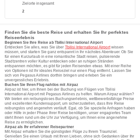
Zielorte insgesamt
2
Finden Sie die beste Reise und erhalten Sie Ihr perfektes
Reiseerlebnis
Beginnen Sie Ihre Reise ab Tbilisi International Airport
Entdecken Sie alles, was Sie über
Tbilisi International Airport
wissen
müssen, und starten Sie ganz entspannt in Ihr nächstes Abenteuer. Ob Sie
für einen Kurzurlaub in eine romantische Stadt reisen, pulsierende
Stadtzentren voller Kultur entdecken oder an ruhigen Stränden
entspannen möchten, es gibt für jeden Reisenden etwas. Mit einer Reihe
von Optionen ist Ihr ideales Reiseziel nur einen Flug entfernt. Lassen Sie
sich von Pegasus Airlines dorthin bringen und erleben Sie ein
unvergessliches Erlebnis.
Buchen Sie Ihren Flug nahtlos mit Airpaz
Airpaz ist hier, um Ihnen bei der Buchung von Flügen von Tbilisi
International Airport mit Pegasus Airlines zu helfen. Warum Airpaz wählen?
Wir bieten ein reibungsloses Buchungserlebnis, wettbewerbsfähige Preise
und exzellenten Kundensupport, um sicherzustellen, dass Ihre Reise
reibungslos und angenehm verläuft. Egal, ob Sie spezielle Anfragen haben
oder Hilfe in jeder Phase Ihrer Reise benötigen, unser engagiertes Team
steht Ihnen rund um die Uhr zur Verfügung, um Ihnen eine angenehme
Reise zu ermöglichen.
Airpaz als Ihr erfahrener Reisepartner
Mit Airpaz erhalten Sie die günstigsten Flüge zu Ihrem Traumziel.
Genießen Sie einen Urlaub mit Ihren Lieben, ohne sich Gedanken über Ihr