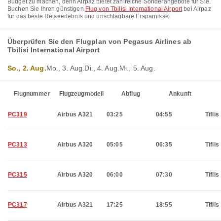
Budget zu machen, denn Airpaz bietet zahlreiche Sonderangebote für Sie.
Buchen Sie Ihren günstigen
Flug von Tbilisi International Airport
bei Airpaz
für das beste Reiseerlebnis und unschlagbare Ersparnisse.
Überprüfen Sie den Flugplan von Pegasus Airlines ab
Tbilisi International Airport
So., 2. Aug.
Mo., 3. Aug.
Di., 4. Aug.
Mi., 5. Aug.
Flugnummer
Flugzeugmodell
Abflug
Ankunft
PC319
Airbus A321
03:25
04:55
Tiflis
PC313
Airbus A320
05:05
06:35
Tiflis
PC315
Airbus A320
06:00
07:30
Tiflis
PC317
Airbus A321
17:25
18:55
Tiflis