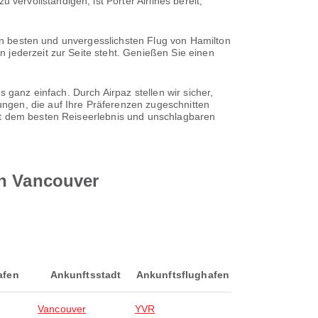
rvollständigen, ist Porter Airlines bereit,
den besten und unvergesslichsten Flug von Hamilton
 jederzeit zur Seite steht. Genießen Sie einen
 ganz einfach. Durch Airpaz stellen wir sicher,
ngen, die auf Ihre Präferenzen zugeschnitten
mit dem besten Reiseerlebnis und unschlagbaren
ch Vancouver
afen
Ankunftsstadt
Ankunftsflughafen
Vancouver
YVR