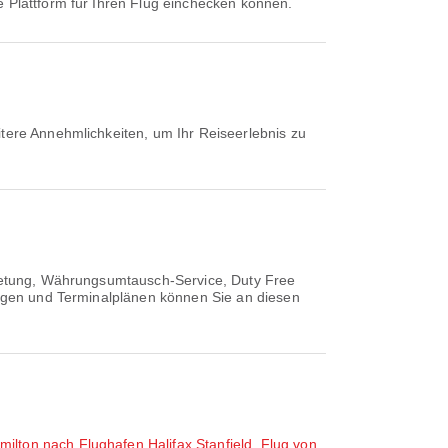
e Plattform für Ihren Flug einchecken können.
itere Annehmlichkeiten, um Ihr Reiseerlebnis zu
mietung, Währungsumtausch-Service, Duty Free
tungen und Terminalplänen können Sie an diesen
ilton nach Flughafen Halifax Stanfield
,
Flug von