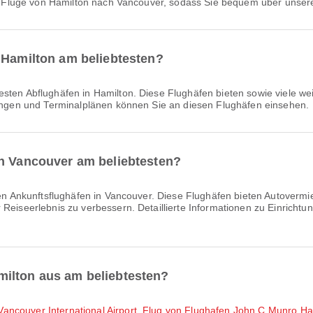
 für Flüge von Hamilton nach Vancouver, sodass Sie bequem über unser
 Hamilton am beliebtesten?
testen Abflughäfen in Hamilton. Diese Flughäfen bieten sowie viele we
htungen und Terminalplänen können Sie an diesen Flughäfen einsehen.
in Vancouver am beliebtesten?
ten Ankunftsflughäfen in Vancouver. Diese Flughäfen bieten Autover
 Reiseerlebnis zu verbessern. Detaillierte Informationen zu Einrich
ilton aus am beliebtesten?
ancouver International Airport
,
Flug von Flughafen John C Munro Ham