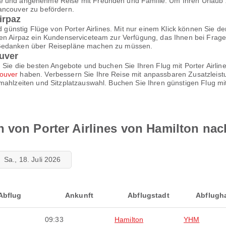
 und angenehme Reise mit Freunden und Familie. Um Ihren Urlaub zu ve
ancouver zu befördern.
irpaz
nd günstig Flüge von Porter Airlines. Mit nur einem Klick können Sie 
en Airpaz ein Kundenserviceteam zur Verfügung, das Ihnen bei Fragen
 Gedanken über Reisepläne machen zu müssen.
uver
 Sie die besten Angebote und buchen Sie Ihren Flug mit Porter Airlines
couver
haben. Verbessern Sie Ihre Reise mit anpassbaren Zusatzleistu
dmahlzeiten und Sitzplatzauswahl. Buchen Sie Ihren günstigen Flug 
n von Porter Airlines von Hamilton na
Sa., 18. Juli 2026
Abflug
Ankunft
Abflugstadt
Abflugh
09:33
Hamilton
YHM