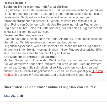
Reiseerlebnis
Beginnen Sie Ihr Abenteuer mit Porter Airlines
Es gibt viele Reiseziele zu entdecken, und Sie können leicht den perfekten
Ort für Ihr Abenteuer finden. Egal, ob Sie eine romantische Stadt besuchen,
pulsierende Stadtzentren voller Kultur entdecken oder an ruhigen
Stränden entspannen möchten - für jeden Reisetyp ist etwas dabei. Mit
einer Reihe von Optionen ist Ihr ideales Reiseziel nur einen Flug entfernt.
Beginnen Sie Ihre Reise mit Porter Airlines, der beliebten Fluggesellschaft
in Halifax mit dem besten Service.
Bequemer Buchungsservice
Buchen Sie ganz einfach Flüge mit Porter Airlines zu Ihren Lieblingszielen
über Airpaz. Wir bieten einen schnellen und bequemen
Flugbuchungsservice. Wenn Sie spezielle Wünsche für Ihren Flug haben,
können wir Ihnen bei der Kommunikation mit der Fluggesellschaft behilflich
sein. Buchen Sie einen bequemen Flug ab Halifax.
Airpaz als Ihr erfahrener Reisepartner
Machen Sie Airpaz zu Ihrer ersten Wahl für Flugbuchungen und profitieren
Sie von attraktiven Angeboten. Mit dem intuitiven Online-Buchungssystem
von Airpaz können Sie schnell günstige Flüge suchen, vergleichen und
buchen, die zu Ihrem Budget passen. Buchen Sie Ihren günstigen
Flug von
Halifax
für das beste Reiseerlebnis und unschlagbare Ersparnisse.
Überprüfen Sie den Porter Airlines Flugplan von Halifax
So., 26. Juli