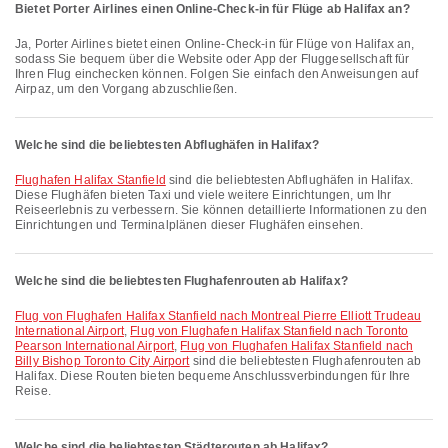
Bietet Porter Airlines einen Online-Check-in für Flüge ab Halifax an?
Ja, Porter Airlines bietet einen Online-Check-in für Flüge von Halifax an,
sodass Sie bequem über die Website oder App der Fluggesellschaft für
Ihren Flug einchecken können. Folgen Sie einfach den Anweisungen auf
Airpaz, um den Vorgang abzuschließen.
Welche sind die beliebtesten Abflughäfen in Halifax?
Flughafen Halifax Stanfield
sind die beliebtesten Abflughäfen in Halifax.
Diese Flughäfen bieten Taxi und viele weitere Einrichtungen, um Ihr
Reiseerlebnis zu verbessern. Sie können detaillierte Informationen zu den
Einrichtungen und Terminalplänen dieser Flughäfen einsehen.
Welche sind die beliebtesten Flughafenrouten ab Halifax?
Flug von Flughafen Halifax Stanfield nach Montreal Pierre Elliott Trudeau
International Airport
,
Flug von Flughafen Halifax Stanfield nach Toronto
Pearson International Airport
,
Flug von Flughafen Halifax Stanfield nach
Billy Bishop Toronto City Airport
sind die beliebtesten Flughafenrouten ab
Halifax. Diese Routen bieten bequeme Anschlussverbindungen für Ihre
Reise.
Welche sind die beliebtesten Städterouten ab Halifax?