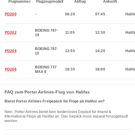
Flugnummer
Flugzeugmodell
Abflug
Ankunft
PD200
-
06:20
07:45
Halif
BOEING 787-
PD202
11:05
12:30
Halif
10
BOEING 787-
PD204
12:55
14:20
Halif
10
BOEING 737
PD206
16:35
18:00
Halif
MAX 8
FAQ zum Porter Airlines-Flug von Halifax
Bietet Porter Airlines Freigepäck für Flüge ab Halifax an?
Nein, Porter Airlines bietet kein kostenloses Gepäck für Inland &
International Flüge ab Halifax an. Das Gepäck muss separat hinzugekauft
werden.