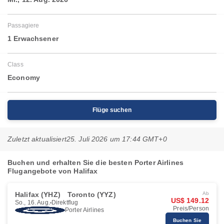
Passagiere
1 Erwachsener
Class
Economy
Flüge suchen
Zuletzt aktualisiert
25. Juli 2026 um 17:44 GMT+0
Buchen und erhalten Sie die besten Porter Airlines
Flugangebote von Halifax
Halifax (YHZ)
Toronto (YYZ)
Ab
US$ 149.12
So., 16. Aug.
Direktflug
Preis/Person
Porter Airlines
Buchen Sie