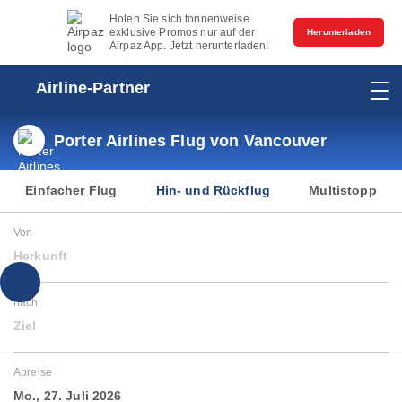
Holen Sie sich tonnenweise
exklusive Promos nur auf der
Herunterladen
Airpaz App. Jetzt herunterladen!
Airline-Partner
Porter Airlines Flug von Vancouver
Einfacher Flug
Hin- und Rückflug
Multistopp
Von
Herkunft
nach
Ziel
Abreise
Mo., 27. Juli 2026