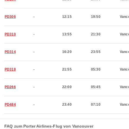
PD306
-
12:15
19:50
Vanc
PD310
-
13:55
21:30
Vanc
PD314
-
16:20
23:55
Vanc
PD318
-
21:55
05:30
Vanc
PD266
-
22:00
05:45
Vanc
PD484
-
23:40
07:10
Vanc
FAQ zum Porter Airlines-Flug von Vancouver