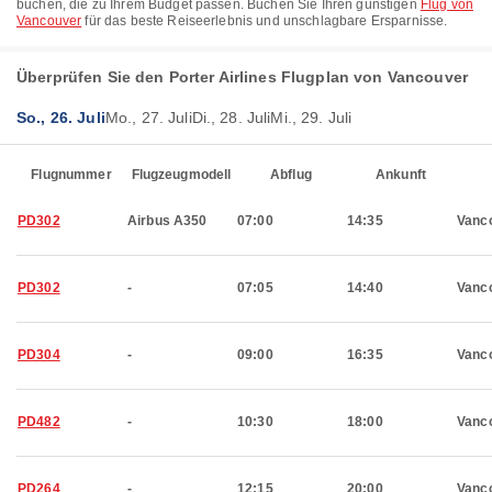
buchen, die zu Ihrem Budget passen. Buchen Sie Ihren günstigen
Flug von
Vancouver
für das beste Reiseerlebnis und unschlagbare Ersparnisse.
Überprüfen Sie den Porter Airlines Flugplan von Vancouver
So., 26. Juli
Mo., 27. Juli
Di., 28. Juli
Mi., 29. Juli
Flugnummer
Flugzeugmodell
Abflug
Ankunft
PD302
Airbus A350
07:00
14:35
Vanc
PD302
-
07:05
14:40
Vanc
PD304
-
09:00
16:35
Vanc
PD482
-
10:30
18:00
Vanc
PD264
-
12:15
20:00
Vanc