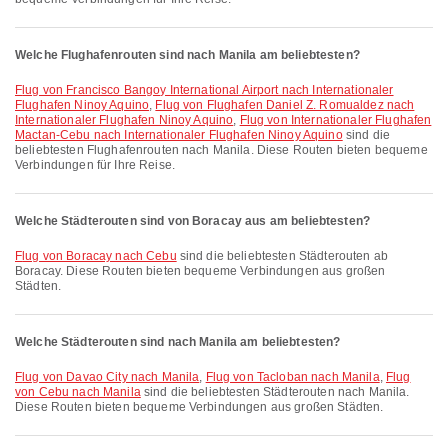
Welche Flughafenrouten sind nach Manila am beliebtesten?
Flug von Francisco Bangoy International Airport nach Internationaler
Flughafen Ninoy Aquino
,
Flug von Flughafen Daniel Z. Romualdez nach
Internationaler Flughafen Ninoy Aquino
,
Flug von Internationaler Flughafen
Mactan-Cebu nach Internationaler Flughafen Ninoy Aquino
sind die
beliebtesten Flughafenrouten nach Manila. Diese Routen bieten bequeme
Verbindungen für Ihre Reise.
Welche Städterouten sind von Boracay aus am beliebtesten?
Flug von Boracay nach Cebu
sind die beliebtesten Städterouten ab
Boracay. Diese Routen bieten bequeme Verbindungen aus großen
Städten.
Welche Städterouten sind nach Manila am beliebtesten?
Flug von Davao City nach Manila
,
Flug von Tacloban nach Manila
,
Flug
von Cebu nach Manila
sind die beliebtesten Städterouten nach Manila.
Diese Routen bieten bequeme Verbindungen aus großen Städten.