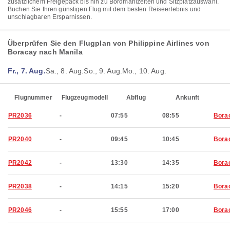
zusätzlichem Freigepäck bis hin zu Bordmahlzeiten und Sitzplatzauswahl.
Buchen Sie Ihren günstigen Flug mit dem besten Reiseerlebnis und
unschlagbaren Ersparnissen.
Überprüfen Sie den Flugplan von Philippine Airlines von
Boracay nach Manila
Fr., 7. Aug.
Sa., 8. Aug.
So., 9. Aug.
Mo., 10. Aug.
Flugnummer
Flugzeugmodell
Abflug
Ankunft
PR2036
-
07:55
08:55
Bora
PR2040
-
09:45
10:45
Bora
PR2042
-
13:30
14:35
Bora
PR2038
-
14:15
15:20
Bora
PR2046
-
15:55
17:00
Bora