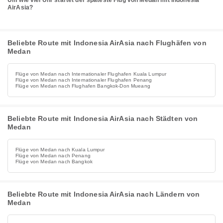
Um wie viel Uhr startet der späteste Flug von Medan mit Indonesia
AirAsia?
Beliebte Route mit Indonesia AirAsia nach Flughäfen von
Medan
Flüge von Medan nach Internationaler Flughafen Kuala Lumpur
Flüge von Medan nach Internationaler Flughafen Penang
Flüge von Medan nach Flughafen Bangkok-Don Mueang
Beliebte Route mit Indonesia AirAsia nach Städten von
Medan
Flüge von Medan nach Kuala Lumpur
Flüge von Medan nach Penang
Flüge von Medan nach Bangkok
Beliebte Route mit Indonesia AirAsia nach Ländern von
Medan