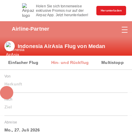
Holen Sie sich tonnenweise
exklusive Promos nur auf der
Herunterladen
Airpaz App. Jetzt herunterladen!
Airline-Partner
Indonesia AirAsia Flug von Medan
Einfacher Flug
Hin- und Rückflug
Multistopp
Von
Herkunft
nach
Ziel
Abreise
Mo., 27. Juli 2026