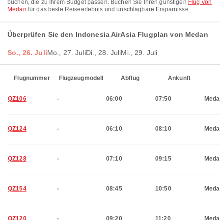
buchen, die zu Ihrem Budget passen. Buchen Sie Ihren günstigen
Flug von
Medan
für das beste Reiseerlebnis und unschlagbare Ersparnisse.
Überprüfen Sie den Indonesia AirAsia Flugplan von Medan
So., 26. Juli
Mo., 27. Juli
Di., 28. Juli
Mi., 29. Juli
Flugnummer
Flugzeugmodell
Abflug
Ankunft
QZ106
-
06:00
07:50
Meda
QZ124
-
06:10
08:10
Meda
QZ128
-
07:10
09:15
Meda
QZ154
-
08:45
10:50
Meda
QZ120
-
09:20
11:20
Meda