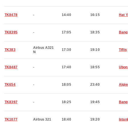
TK8478
-
14:40
16:15
Hat Y
TK8395
-
17:05
18:35
Bang
Airbus A321
TK383
17:30
19:10
Tiflis
N
TK8487
-
17:40
18:55
Ubon
TK654
-
18:05
23:40
Algie
TK8397
-
18:25
19:45
Bang
TK1077
Airbus 321
18:40
19:20
Istan