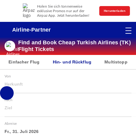
Holen Sie sich tonnenweise
exklusive Promos nur auf der
Herunterladen
Airpaz App. Jetzt herunterladen!
Airline-Partner
Find and Book Cheap Turkish Airlines (TK)
Flight Tickets
Einfacher Flug
Hin- und Rückflug
Multistopp
Von
Herkunft
nach
Ziel
Abreise
Fr., 31. Juli 2026