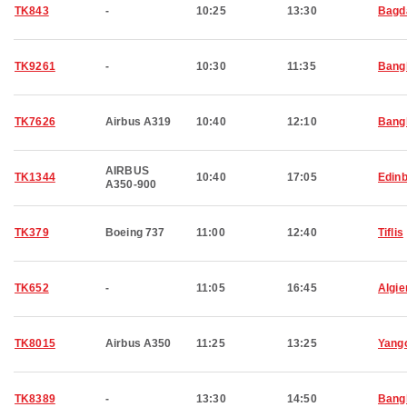
TK843
-
10:25
13:30
Bagd
TK9261
-
10:30
11:35
Bang
TK7626
Airbus A319
10:40
12:10
Bang
AIRBUS
TK1344
10:40
17:05
Edin
A350-900
TK379
Boeing 737
11:00
12:40
Tiflis
TK652
-
11:05
16:45
Algie
TK8015
Airbus A350
11:25
13:25
Yang
TK8389
-
13:30
14:50
Bang