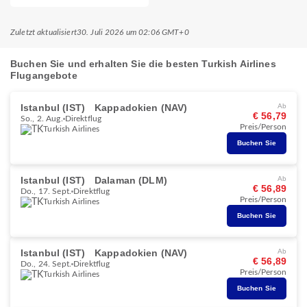
Zuletzt aktualisiert
30. Juli 2026 um 02:06 GMT+0
Buchen Sie und erhalten Sie die besten Turkish Airlines
Flugangebote
Istanbul (IST)
Kappadokien (NAV)
Ab
€ 56,79
So., 2. Aug.
Direktflug
Preis/Person
Turkish Airlines
Buchen Sie
Istanbul (IST)
Dalaman (DLM)
Ab
€ 56,89
Do., 17. Sept.
Direktflug
Preis/Person
Turkish Airlines
Buchen Sie
Istanbul (IST)
Kappadokien (NAV)
Ab
€ 56,89
Do., 24. Sept.
Direktflug
Preis/Person
Turkish Airlines
Buchen Sie