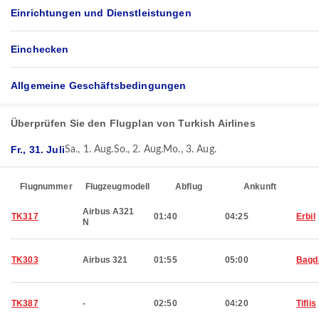
Einrichtungen und Dienstleistungen
Einchecken
Allgemeine Geschäftsbedingungen
Überprüfen Sie den Flugplan von Turkish Airlines
Fr., 31. Juli
Sa., 1. Aug.
So., 2. Aug.
Mo., 3. Aug.
Flugnummer
Flugzeugmodell
Abflug
Ankunft
Airbus A321
TK317
01:40
04:25
Erbil
N
TK303
Airbus 321
01:55
05:00
Bagd
TK387
-
02:50
04:20
Tiflis