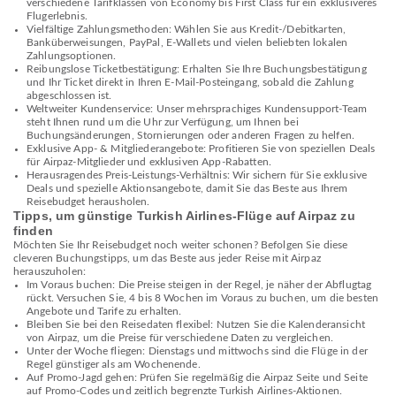
verschiedene Tarifklassen von Economy bis First Class für ein exklusiveres
Flugerlebnis.
Vielfältige Zahlungsmethoden: Wählen Sie aus Kredit-/Debitkarten,
Banküberweisungen, PayPal, E-Wallets und vielen beliebten lokalen
Zahlungsoptionen.
Reibungslose Ticketbestätigung: Erhalten Sie Ihre Buchungsbestätigung
und Ihr Ticket direkt in Ihren E-Mail-Posteingang, sobald die Zahlung
abgeschlossen ist.
Weltweiter Kundenservice: Unser mehrsprachiges Kundensupport-Team
steht Ihnen rund um die Uhr zur Verfügung, um Ihnen bei
Buchungsänderungen, Stornierungen oder anderen Fragen zu helfen.
Exklusive App- & Mitgliederangebote: Profitieren Sie von speziellen Deals
für Airpaz-Mitglieder und exklusiven App-Rabatten.
Herausragendes Preis-Leistungs-Verhältnis: Wir sichern für Sie exklusive
Deals und spezielle Aktionsangebote, damit Sie das Beste aus Ihrem
Reisebudget herausholen.
Tipps, um günstige Turkish Airlines-Flüge auf Airpaz zu
finden
Möchten Sie Ihr Reisebudget noch weiter schonen? Befolgen Sie diese
cleveren Buchungstipps, um das Beste aus jeder Reise mit Airpaz
herauszuholen:
Im Voraus buchen: Die Preise steigen in der Regel, je näher der Abflugtag
rückt. Versuchen Sie, 4 bis 8 Wochen im Voraus zu buchen, um die besten
Angebote und Tarife zu erhalten.
Bleiben Sie bei den Reisedaten flexibel: Nutzen Sie die Kalenderansicht
von Airpaz, um die Preise für verschiedene Daten zu vergleichen.
Unter der Woche fliegen: Dienstags und mittwochs sind die Flüge in der
Regel günstiger als am Wochenende.
Auf Promo-Jagd gehen: Prüfen Sie regelmäßig die Airpaz Seite und Seite
auf Promo-Codes und zeitlich begrenzte Turkish Airlines-Aktionen.