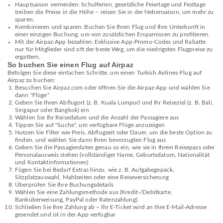
Hauptsaison vermeiden: Schulferien, gesetzliche Feiertage und Festtage
treiben die Preise in die Höhe – reisen Sie in der Nebensaison, um mehr zu
sparen.
Kombinieren und sparen: Buchen Sie Ihren Flug und Ihre Unterkunft in
einer einzigen Buchung, um von zusätzlichen Ersparnissen zu profitieren.
Mit der Airpaz-App bezahlen: Exklusive App-Promo-Codes und Rabatte
nur für Mitglieder sind oft der beste Weg, um die niedrigsten Flugpreise zu
ergattern.
So buchen Sie einen Flug auf Airpaz
Befolgen Sie diese einfachen Schritte, um einen Turkish Airlines-Flug auf
Airpaz zu buchen:
Besuchen Sie Airpaz.com oder öffnen Sie die Airpaz-App und wählen Sie
dann "Flüge"
Geben Sie Ihren Abflugort (z. B. Kuala Lumpur) und Ihr Reiseziel (z. B. Bali,
Singapur oder Bangkok) ein
Wählen Sie Ihr Reisedatum und die Anzahl der Passagiere aus
Tippen Sie auf "Suche", um verfügbare Flüge anzuzeigen
Nutzen Sie Filter wie Preis, Abflugzeit oder Dauer, um die beste Option zu
finden, und wählen Sie dann Ihren bevorzugten Flug aus
Geben Sie die Passagierdaten genau so ein, wie sie in Ihrem Reisepass oder
Personalausweis stehen (vollständiger Name, Geburtsdatum, Nationalität
und Kontaktinformationen)
Fügen Sie bei Bedarf Extras hinzu, wie z. B. Aufgabegepäck,
Sitzplatzauswahl, Mahlzeiten oder eine Reiseversicherung
Überprüfen Sie Ihre Buchungsdetails
Wählen Sie eine Zahlungsmethode aus (Kredit-/Debitkarte,
Banküberweisung, PayPal oder Ratenzahlung)
Schließen Sie Ihre Zahlung ab – Ihr E-Ticket wird an Ihre E-Mail-Adresse
gesendet und ist in der App verfügbar