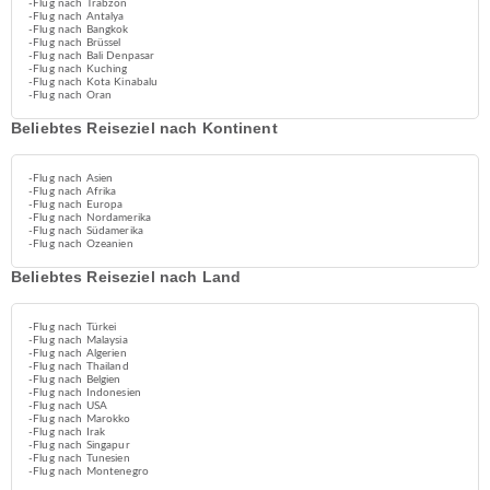
-Flug nach Trabzon
-Flug nach Antalya
-Flug nach Bangkok
-Flug nach Brüssel
-Flug nach Bali Denpasar
-Flug nach Kuching
-Flug nach Kota Kinabalu
-Flug nach Oran
Beliebtes Reiseziel nach Kontinent
-Flug nach Asien
-Flug nach Afrika
-Flug nach Europa
-Flug nach Nordamerika
-Flug nach Südamerika
-Flug nach Ozeanien
Beliebtes Reiseziel nach Land
-Flug nach Türkei
-Flug nach Malaysia
-Flug nach Algerien
-Flug nach Thailand
-Flug nach Belgien
-Flug nach Indonesien
-Flug nach USA
-Flug nach Marokko
-Flug nach Irak
-Flug nach Singapur
-Flug nach Tunesien
-Flug nach Montenegro