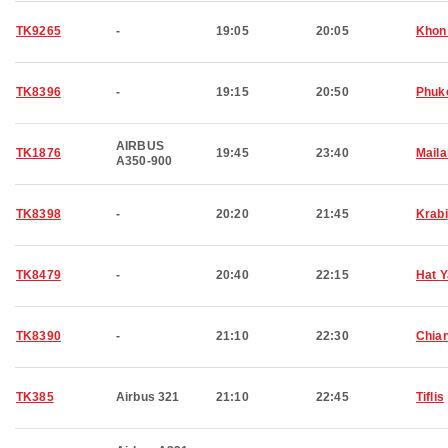
TK9265
-
19:05
20:05
Khon
TK8396
-
19:15
20:50
Phuk
AIRBUS
TK1876
19:45
23:40
Mail
A350-900
TK8398
-
20:20
21:45
Krabi
TK8479
-
20:40
22:15
Hat Y
TK8390
-
21:10
22:30
Chia
TK385
Airbus 321
21:10
22:45
Tiflis