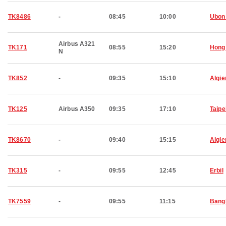
TK8486
-
08:45
10:00
Ubon
Airbus A321
TK171
08:55
15:20
Hong
N
TK852
-
09:35
15:10
Algie
TK125
Airbus A350
09:35
17:10
Taipe
TK8670
-
09:40
15:15
Algie
TK315
-
09:55
12:45
Erbil
TK7559
-
09:55
11:15
Bang