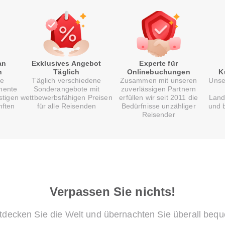
an
Exklusives Angebot
Experte für
n
Täglich
Onlinebuchungen
K
re
Täglich verschiedene
Zusammen mit unseren
Unse
mente
Sonderangebote mit
zuverlässigen Partnern
stigen
wettbewerbsfähigen Preisen
erfüllen wir seit 2011 die
Land
nften
für alle Reisenden
Bedürfnisse unzähliger
und b
Reisender
Verpassen Sie nichts!
tdecken Sie die Welt und übernachten Sie überall beq