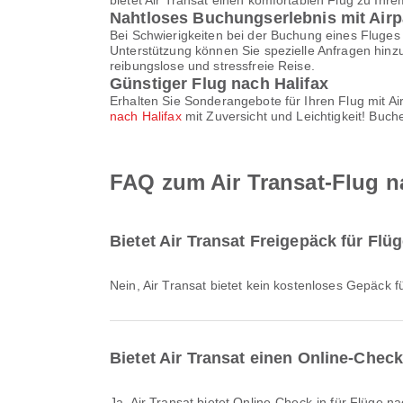
bietet Air Transat einen komfortablen Flug zu Ihre
Nahtloses Buchungserlebnis mit Airp
Bei Schwierigkeiten bei der Buchung eines Fluges 
Unterstützung können Sie spezielle Anfragen hinz
reibungslose und stressfreie Reise.
Günstiger Flug nach Halifax
Erhalten Sie Sonderangebote für Ihren Flug mit A
nach Halifax
mit Zuversicht und Leichtigkeit! Buc
FAQ zum Air Transat-Flug n
Bietet Air Transat Freigepäck für Flü
Nein, Air Transat bietet kein kostenloses Gepäck
Bietet Air Transat einen Online-Check
Ja, Air Transat bietet Online-Check-in für Flüge nach Halifax an, sodass Sie bequem über die Website oder App der Fluggesellschaft für Ihren Flug einchecken können.