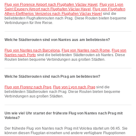
Flug von Florence Airport nach Flughafen Václav Havel
,
Flug von Lyon
Saint Exupery Airport nach Flughafen Václav Havel
,
Flug von Flughafen
Athen-Eleftherios Venizelos nach Flughafen Václav Havel
sind die
beliebtesten Flughafenrouten nach Prag. Diese Routen bieten bequeme
Verbindungen für Ihre Reise.
Welche Städterouten sind von Nantes aus am beliebtesten?
Flug von Nantes nach Barcelona
,
Flug von Nantes nach Rome
,
Flug von
Nantes nach Porto
sind die beliebtesten Städterouten ab Nantes. Diese
Routen bieten bequeme Verbindungen aus großen Städten.
Welche Städterouten sind nach Prag am beliebtesten?
Flug von Florenz nach Prag
,
Flug von Lyon nach Prag
sind die
beliebtesten Städterouten nach Prag. Diese Routen bieten bequeme
Verbindungen aus großen Städten.
Um wie viel Uhr startet der früheste Flug von Nantes nach Prag mit
Volotea?
Der früheste Flug von Nantes nach Prag mit Volotea startet um 06:45. Sie
können diesen Flugplan einsehen und andere verfügbare Flugoptionen