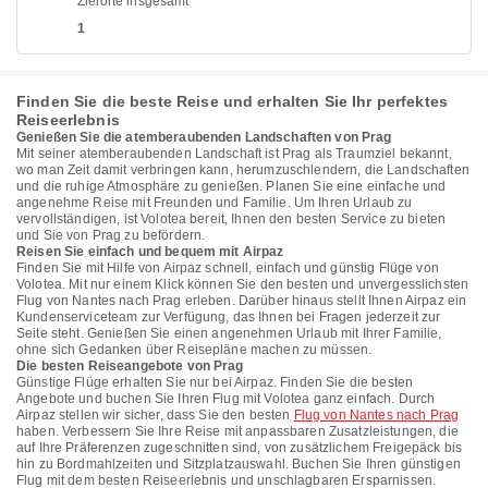
Zielorte insgesamt
1
Finden Sie die beste Reise und erhalten Sie Ihr perfektes
Reiseerlebnis
Genießen Sie die atemberaubenden Landschaften von Prag
Mit seiner atemberaubenden Landschaft ist Prag als Traumziel bekannt,
wo man Zeit damit verbringen kann, herumzuschlendern, die Landschaften
und die ruhige Atmosphäre zu genießen. Planen Sie eine einfache und
angenehme Reise mit Freunden und Familie. Um Ihren Urlaub zu
vervollständigen, ist Volotea bereit, Ihnen den besten Service zu bieten
und Sie von Prag zu befördern.
Reisen Sie einfach und bequem mit Airpaz
Finden Sie mit Hilfe von Airpaz schnell, einfach und günstig Flüge von
Volotea. Mit nur einem Klick können Sie den besten und unvergesslichsten
Flug von Nantes nach Prag erleben. Darüber hinaus stellt Ihnen Airpaz ein
Kundenserviceteam zur Verfügung, das Ihnen bei Fragen jederzeit zur
Seite steht. Genießen Sie einen angenehmen Urlaub mit Ihrer Familie,
ohne sich Gedanken über Reisepläne machen zu müssen.
Die besten Reiseangebote von Prag
Günstige Flüge erhalten Sie nur bei Airpaz. Finden Sie die besten
Angebote und buchen Sie Ihren Flug mit Volotea ganz einfach. Durch
Airpaz stellen wir sicher, dass Sie den besten
Flug von Nantes nach Prag
haben. Verbessern Sie Ihre Reise mit anpassbaren Zusatzleistungen, die
auf Ihre Präferenzen zugeschnitten sind, von zusätzlichem Freigepäck bis
hin zu Bordmahlzeiten und Sitzplatzauswahl. Buchen Sie Ihren günstigen
Flug mit dem besten Reiseerlebnis und unschlagbaren Ersparnissen.