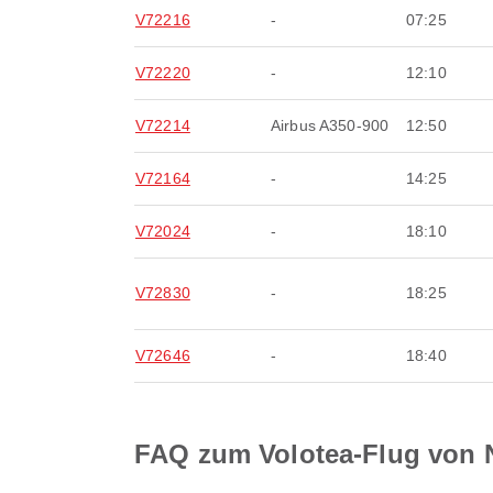
V72216
-
07:25
V72220
-
12:10
V72214
Airbus A350-900
12:50
V72164
-
14:25
V72024
-
18:10
V72830
-
18:25
V72646
-
18:40
FAQ zum Volotea-Flug von N