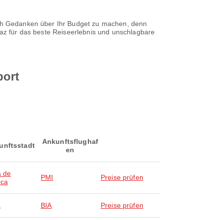
sich Gedanken über Ihr Budget zu machen, denn
paz für das beste Reiseerlebnis und unschlagbare
port
Ankunftsflughaf
unftsstadt
en
 de
PMI
Preise prüfen
rca
a
BIA
Preise prüfen