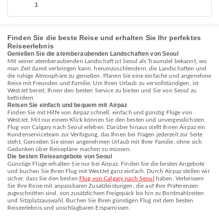
1
Finden Sie die beste Reise und erhalten Sie Ihr perfektes
Reiseerlebnis
Genießen Sie die atemberaubenden Landschaften von Seoul
Mit seiner atemberaubenden Landschaft ist Seoul als Traumziel bekannt, wo
man Zeit damit verbringen kann, herumzuschlendern, die Landschaften und
die ruhige Atmosphäre zu genießen. Planen Sie eine einfache und angenehme
Reise mit Freunden und Familie. Um Ihren Urlaub zu vervollständigen, ist
WestJet bereit, Ihnen den besten Service zu bieten und Sie von Seoul zu
befördern.
Reisen Sie einfach und bequem mit Airpaz
Finden Sie mit Hilfe von Airpaz schnell, einfach und günstig Flüge von
WestJet. Mit nur einem Klick können Sie den besten und unvergesslichsten
Flug von Calgary nach Seoul erleben. Darüber hinaus stellt Ihnen Airpaz ein
Kundenserviceteam zur Verfügung, das Ihnen bei Fragen jederzeit zur Seite
steht. Genießen Sie einen angenehmen Urlaub mit Ihrer Familie, ohne sich
Gedanken über Reisepläne machen zu müssen.
Die besten Reiseangebote von Seoul
Günstige Flüge erhalten Sie nur bei Airpaz. Finden Sie die besten Angebote
und buchen Sie Ihren Flug mit WestJet ganz einfach. Durch Airpaz stellen wir
sicher, dass Sie den besten
Flug von Calgary nach Seoul
haben. Verbessern
Sie Ihre Reise mit anpassbaren Zusatzleistungen, die auf Ihre Präferenzen
zugeschnitten sind, von zusätzlichem Freigepäck bis hin zu Bordmahlzeiten
und Sitzplatzauswahl. Buchen Sie Ihren günstigen Flug mit dem besten
Reiseerlebnis und unschlagbaren Ersparnissen.