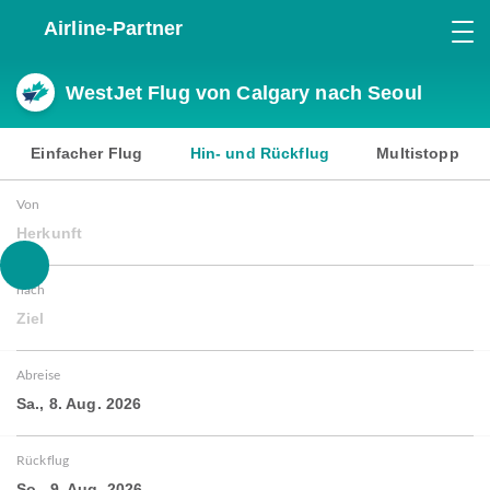
Airline-Partner
WestJet Flug von Calgary nach Seoul
Einfacher Flug
Hin- und Rückflug
Multistopp
Von
Herkunft
nach
Ziel
Abreise
Sa., 8. Aug. 2026
Rückflug
So., 9. Aug. 2026