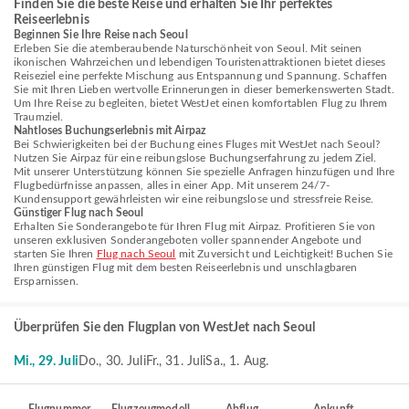
Finden Sie die beste Reise und erhalten Sie Ihr perfektes
Reiseerlebnis
Beginnen Sie Ihre Reise nach Seoul
Erleben Sie die atemberaubende Naturschönheit von Seoul. Mit seinen
ikonischen Wahrzeichen und lebendigen Touristenattraktionen bietet dieses
Reiseziel eine perfekte Mischung aus Entspannung und Spannung. Schaffen
Sie mit Ihren Lieben wertvolle Erinnerungen in dieser bemerkenswerten Stadt.
Um Ihre Reise zu begleiten, bietet WestJet einen komfortablen Flug zu Ihrem
Traumziel.
Nahtloses Buchungserlebnis mit Airpaz
Bei Schwierigkeiten bei der Buchung eines Fluges mit WestJet nach Seoul?
Nutzen Sie Airpaz für eine reibungslose Buchungserfahrung zu jedem Ziel.
Mit unserer Unterstützung können Sie spezielle Anfragen hinzufügen und Ihre
Flugbedürfnisse anpassen, alles in einer App. Mit unserem 24/7-
Kundensupport gewährleisten wir eine reibungslose und stressfreie Reise.
Günstiger Flug nach Seoul
Erhalten Sie Sonderangebote für Ihren Flug mit Airpaz. Profitieren Sie von
unseren exklusiven Sonderangeboten voller spannender Angebote und
starten Sie Ihren
Flug nach Seoul
mit Zuversicht und Leichtigkeit! Buchen Sie
Ihren günstigen Flug mit dem besten Reiseerlebnis und unschlagbaren
Ersparnissen.
Überprüfen Sie den Flugplan von WestJet nach Seoul
Mi., 29. Juli
Do., 30. Juli
Fr., 31. Juli
Sa., 1. Aug.