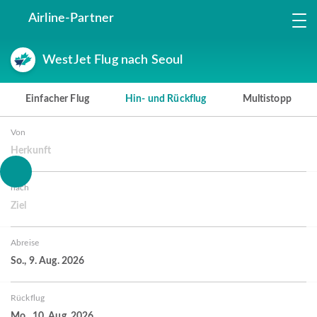
Airline-Partner
WestJet Flug nach Seoul
Einfacher Flug
Hin- und Rückflug
Multistopp
Von
Herkunft
nach
Ziel
Abreise
So., 9. Aug. 2026
Rückflug
Mo., 10. Aug. 2026