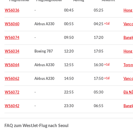
Flugnummer
Flugzeugmodell
Abflug
Ankunft
WS6036
-
00:45
05:25
Hong
WS6060
Airbus A330
00:55
04:25
+1d
Vanco
WS6074
-
09:50
17:20
Bang
WS6034
Boeing 787
12:20
17:05
Hong
WS6064
Airbus A330
12:55
16:30
+1d
Toron
WS6062
Airbus A330
14:50
17:50
+1d
Vanco
WS6072
-
22:55
05:30
Đà N
WS6042
-
23:30
06:55
Bang
FAQ zum WestJet-Flug nach Seoul