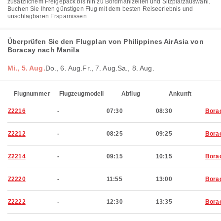
zusätzlichem Freigepäck bis hin zu Bordmahlzeiten und Sitzplatzauswahl.
Buchen Sie Ihren günstigen Flug mit dem besten Reiseerlebnis und
unschlagbaren Ersparnissen.
Überprüfen Sie den Flugplan von Philippines AirAsia von
Boracay nach Manila
Mi., 5. Aug.
Do., 6. Aug.
Fr., 7. Aug.
Sa., 8. Aug.
Flugnummer
Flugzeugmodell
Abflug
Ankunft
Z2216
-
07:30
08:30
Bora
Z2212
-
08:25
09:25
Bora
Z2214
-
09:15
10:15
Bora
Z2220
-
11:55
13:00
Bora
Z2222
-
12:30
13:35
Bora