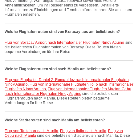
Autovermietung, Währungsumtausch-Service sowie viele weitere
Annehmlichkeiten, um Ihr Reiseerlebnis zu verbessern. Detaillierte
Informationen zu Einrichtungen und Terminalplänen können Sie an diesen
Flughäfen einsehen.
Welche Flughafenrouten sind von Boracay aus am beliebtesten?
Flug von Boracay Airport nach Internationaler Flughafen Ninoy Aquino
sind
die beliebtesten Flughafenrouten von Boracay. Diese Routen bieten
bequeme Verbindungen für Ihre Reise.
Welche Flughafenrouten sind nach Manila am beliebtesten?
Flug von Flughafen Daniel Z. Romualdez nach Internationaler Flughafen
Ninoy Aquino
,
Flug von Internationaler Flughafen Iloilo nach Internationaler
Flughafen Ninoy Aquino
,
Flug von Internationaler Flughafen Mactan-Cebu
nach Internationaler Flughafen Ninoy Aquino
sind die beliebtesten
Flughafenrouten nach Manila. Diese Routen bieten bequeme
Verbindungen für Ihre Reise.
Welche Städterouten sind nach Manila am beliebtesten?
Flug von Tacloban nach Manila
,
Flug von Iloilo nach Manila
,
Flug von
Cebu nach Manila
sind die beliebtesten Städterouten nach Manila. Diese