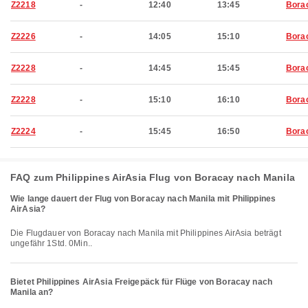
Z2218
-
12:40
13:45
Bora
Z2226
-
14:05
15:10
Bora
Z2228
-
14:45
15:45
Bora
Z2228
-
15:10
16:10
Bora
Z2224
-
15:45
16:50
Bora
FAQ zum Philippines AirAsia Flug von Boracay nach Manila
Wie lange dauert der Flug von Boracay nach Manila mit Philippines
AirAsia?
Die Flugdauer von Boracay nach Manila mit Philippines AirAsia beträgt
ungefähr 1Std. 0Min..
Bietet Philippines AirAsia Freigepäck für Flüge von Boracay nach
Manila an?