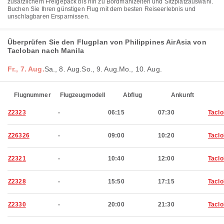
zusätzlichem Freigepäck bis hin zu Bordmahlzeiten und Sitzplatzauswahl.
Buchen Sie Ihren günstigen Flug mit dem besten Reiseerlebnis und
unschlagbaren Ersparnissen.
Überprüfen Sie den Flugplan von Philippines AirAsia von
Tacloban nach Manila
Fr., 7. Aug.
Sa., 8. Aug.
So., 9. Aug.
Mo., 10. Aug.
Flugnummer
Flugzeugmodell
Abflug
Ankunft
Z2323
-
06:15
07:30
Tacl
Z26326
-
09:00
10:20
Tacl
Z2321
-
10:40
12:00
Tacl
Z2328
-
15:50
17:15
Tacl
Z2330
-
20:00
21:30
Tacl